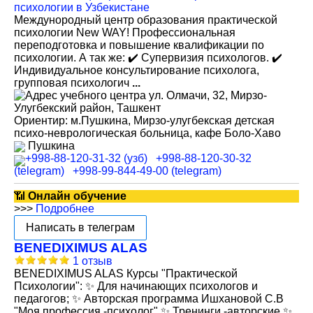
Междунородный центр образования практической
психологии New WAY! Профессиональная
переподготовка и повышение квалификации по
психологии. А так же: ✔️ Супервизия психологов. ✔️
Индивидуальное консультирование психолога,
групповая психологич
...
ул. Олмачи, 32, Мирзо-
Улугбекский район, Ташкент
Ориентир: м.Пушкина, Мирзо-улугбекская детская
психо-неврологическая больница, кафе Боло-Хаво
Пушкина
+998-88-120-31-32 (узб)
+998-88-120-30-32
(telegram)
+998-99-844-49-00 (telegram)
📶
Онлайн обучение
>>>
Подробнее
Написать в телеграм
BENEDIXIMUS ALAS
1 отзыв
BENEDIXIMUS ALAS Курсы "Практической
Психологии": ✨ Для начинающих психологов и
педагогов; ✨ Авторская программа Ишхановой С.В
"Моя профессия -психолог" ✨ Тренинги -авторские ✨