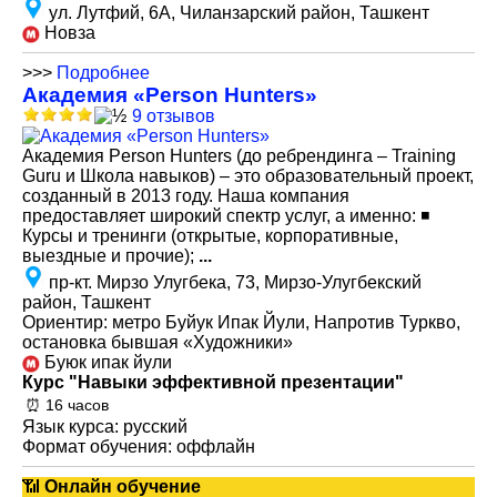
ул. Лутфий, 6А, Чиланзарский район, Ташкент
Новза
>>>
Подробнее
Академия «Person Hunters»
9 отзывов
Академия Person Hunters (до ребрендинга – Training
Guru и Школа навыков) – это образовательный проект,
созданный в 2013 году. Наша компания
предоставляет широкий спектр услуг, а именно: ◾
Курсы и тренинги (открытые, корпоративные,
выездные и прочие);
...
пр-кт. Мирзо Улугбека, 73, Мирзо-Улугбекский
район, Ташкент
Ориентир: метро Буйук Ипак Йули, Напротив Туркво,
остановка бывшая «Художники»
Буюк ипак йули
Курс "Навыки эффективной презентации"
⏰ 16 часов
Язык курса: русский
Формат обучения: оффлайн
📶
Онлайн обучение