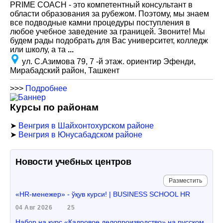
PRIME COACH - это компетентный консультант в
области образования за рубежом. Поэтому, мы знаем
все подводные камни процедуры поступления в
любое учебное заведение за границей. Звоните! Мы
будем рады подобрать для Вас университет, колледж
или школу, а та
...
ул. С.Азимова 79, 7 -й этаж. ориентир Эфенди,
Мирабадский район, Ташкент
>>>
Подробнее
Курсы по районам
➤
Венгрия в Шайхонтохурском районе
➤
Венгрия в Юнусабадском районе
Новости учебных центров
Разместить
«HR-менежер» - ўқув курси! | BUSINESS SCHOOL HR
04 Авг 2026
25
Набор на курс «Кадровое делопроизводство» на русском