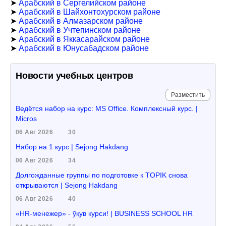
➤
Арабский в Сергелийском районе
➤
Арабский в Шайхонтохурском районе
➤
Арабский в Алмазарском районе
➤
Арабский в Учтепинском районе
➤
Арабский в Яккасарайском районе
➤
Арабский в Юнусабадском районе
Новости учебных центров
Разместить
Ведётся набор на курс: MS Office. Комплексный курс. |
Micros
06 Авг 2026
30
Набор на 1 курс | Sejong Hakdang
06 Авг 2026
34
Долгожданные группы по подготовке к TOPIK снова
открываются | Sejong Hakdang
06 Авг 2026
40
«HR-менежер» - ўқув курси! | BUSINESS SCHOOL HR