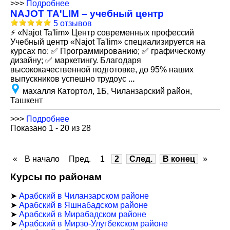
>>>
Подробнее
NAJOT TA'LIM – учебный центр
5 отзывов
⚡ «Najot Ta'lim» Центр современных профессий
Учебный центр «Najot Ta'lim» специализируется на
курсах по: ✅ Программированию; ✅ графическому
дизайну; ✅ маркетингу. Благодаря
высококачественной подготовке, до 95% наших
выпускников успешно трудоус
...
махалля Катортол, 1Б, Чиланзарский район,
Ташкент
>>>
Подробнее
Показано 1 - 20 из 28
«
В начало
Пред.
1
2
След.
В конец
»
Курсы по районам
➤
Арабский в Чиланзарском районе
➤
Арабский в Яшнабадском районе
➤
Арабский в Мирабадском районе
➤
Арабский в Мирзо-Улугбекском районе