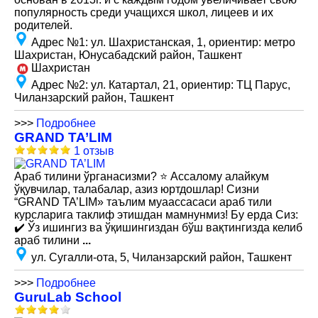
популярность среди учащихся школ, лицеев и их
родителей.
Адрес №1
:
ул. Шахристанская, 1, ориентир: метро
Шахристан, Юнусабадский район, Ташкент
Шахристан
Адрес №2
:
ул. Катартал, 21, ориентир: ТЦ Парус,
Чиланзарский район, Ташкент
>>>
Подробнее
GRAND TA’LIM
1 отзыв
Араб тилини ўрганасизми? ⭐️ Ассалому алайкум
ўқувчилар, талабалар, азиз юртдошлар! Сизни
“GRAND TA’LIM» таълим муаассасаси араб тили
курсларига таклиф этишдан мамнунмиз! Бу ерда Сиз:
✔️ Ўз ишингиз ва ўқишингиздан бўш вақтингизда келиб
араб тилини
...
ул. Сугалли-ота, 5, Чиланзарский район, Ташкент
>>>
Подробнее
GuruLab School