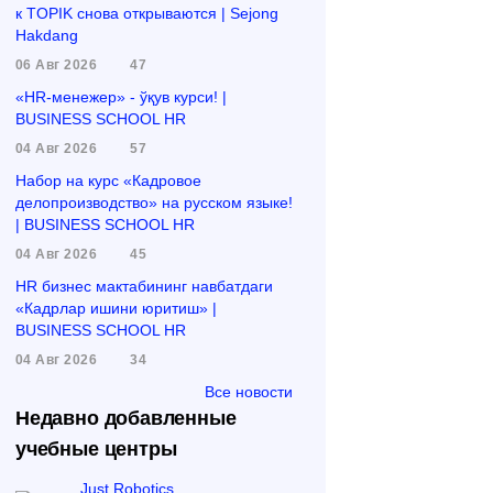
к TOPIK снова открываются | Sejong
Hakdang
06 Авг 2026
47
«HR-менежер» - ўқув курси! |
BUSINESS SCHOOL HR
04 Авг 2026
57
Набор на курс «Кадровое
делопроизводство» на русском языке!
| BUSINESS SCHOOL HR
04 Авг 2026
45
HR бизнес мактабининг навбатдаги
«Кадрлар ишини юритиш» |
BUSINESS SCHOOL HR
04 Авг 2026
34
Все новости
Недавно добавленные
учебные центры
Just Robotics