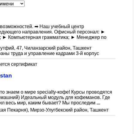
х возможностей. ➡ Наш учебный центр
ледующего направления. Офисный персонал: ►
р; ► Компьютерная грамматика; ► Менеджер по
Лутфий, 47, Чиланзарский район, Ташкент
аны труда и управление кадрами 3-й корпус
ется сертификат
istan
то знаем о мире specialty-кофе! Курсы проводятся
Домашний) Идеальный модуль для кофеманов. Где
рил весь мир, каким бывает? Мы проследим
...
кая Пекарня), Мирзо-Улугбекский район, Ташкент