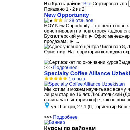
Выбрать район:
Все
Сортировать по
Показано 1 - 2 из 2
New Opportunity
28 отзывов
НОУ New Opportunity - это центр новы
ориентирован на подготовку кадров с
Бухгалтерский учёт; ► Офис менедже
продажам ; ►
...
Чиланзар 8, 
Ориентир: На территории колледжа охр
Выда
>>>
Подробнее
Specialty Coffee Alliance Uzbek
1 отзыв
Мы хотим и можем научить вас всему, ч
лицам старше 16 лет. Любительский (
начиналась история кофе, как он поко
ул. Шастри, 27-1 (Ц1,ориентир Венс
>>>
Подробнее
Курсы по районам