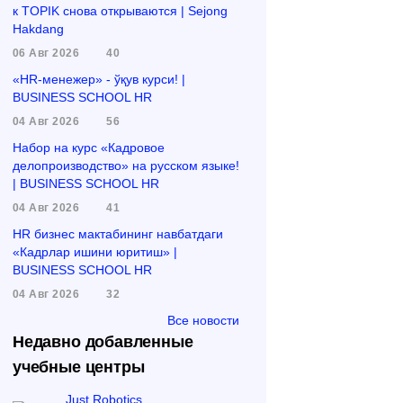
к TOPIK снова открываются | Sejong
Hakdang
06 Авг 2026
40
«HR-менежер» - ўқув курси! |
BUSINESS SCHOOL HR
04 Авг 2026
56
Набор на курс «Кадровое
делопроизводство» на русском языке!
| BUSINESS SCHOOL HR
04 Авг 2026
41
HR бизнес мактабининг навбатдаги
«Кадрлар ишини юритиш» |
BUSINESS SCHOOL HR
04 Авг 2026
32
Все новости
Недавно добавленные
учебные центры
Just Robotics