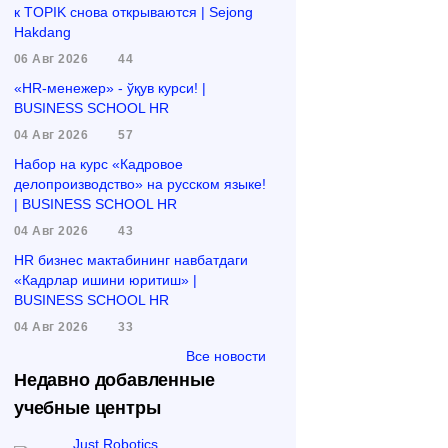
к TOPIK снова открываются | Sejong
Hakdang
06 Авг 2026
44
«HR-менежер» - ўқув курси! |
BUSINESS SCHOOL HR
04 Авг 2026
57
Набор на курс «Кадровое
делопроизводство» на русском языке!
| BUSINESS SCHOOL HR
04 Авг 2026
43
HR бизнес мактабининг навбатдаги
«Кадрлар ишини юритиш» |
BUSINESS SCHOOL HR
04 Авг 2026
33
Все новости
Недавно добавленные
учебные центры
Just Robotics