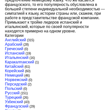
предпочтение немецкому языку. Что же касается
французского, то его популярность обусловлена в
большей степени индивидуальной необходимостью —
симпатией к языку, истории страны или, скажем, при
работе в представительстве французкой компании.
Примыкают к тройке лидеров испанский и
итальянский, которые по своей популярности
находятся примерно на одном уровне.
Категории
Английский
(315)
Арабский
(28)
Греческий
(0)
Испанский
(19)
Итальянский
(16)
Каракалпакский
(1)
Китайский
(61)
Корейский
(60)
Немецкий
(46)
Норвежский
(0)
Персидский
(2)
Польский
(0)
Русский
(151)
Турецкий
(26)
Узбекский
(43)
Французский
(29)