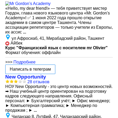
«Hello, my dear friend!» — тебя приветствует мистер
Гордон, глава нового языкового центра «Mr. Gordon's
Academy»! ✅ 1 июня 2022 года прошло открытие
академии в самом центре Ташкента. Члены
ассоциации репетиторов — только учители из Европы,
их ассис
...
ул Афросиаб, 41, Мирабадский район, Ташкент
Айбек
Курс "Францизский язык с носителем mr Olivier"
Формат обучения: оффлайн
>>>
Подробнее
Написать в телеграм
New Opportunity
28 отзывов
НОУ New Opportunity - это центр новых возможностей.
➡ Наш учебный центр ориентирован на подготовку
кадров следующего направления. Офисный
персонал: ► Бухгалтерский учёт; ► Офис менеджер;
► Компьютерная грамматика; ► Менеджер по
продажам ; ►
...
Чиланзар 8, Лутфий, 47, Чиланзарский район,