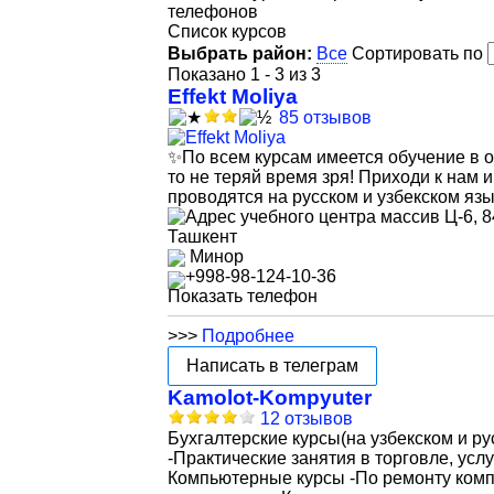
телефонов
Список курсов
Выбрать район:
Все
Сортировать по
Показано 1 - 3 из 3
Effekt Moliya
85 отзывов
✨По всем курсам имеется обучение в 
то не теряй время зря! Приходи к нам 
проводятся на русском и узбекском яз
массив Ц-6, 8
Ташкент
Минор
+998-98-124-10-36
Показать телефон
>>>
Подробнее
Написать в телеграм
Kamolot-Kompyuter
12 отзывов
Бухгалтерские курсы(на узбекском и ру
-Практические занятия в торговле, услу
Компьютерные курсы -По ремонту комп