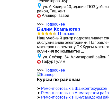
телевизоров -Кур
...
ул. А.Кодири 13, здание ТЮЗ(узбекс
район, Ташкент
Алишер Навои
>>>
Подробнее
Билим Компьютер
11 отзывов
Наш учебный центр подготавливает спе
обслуживанию электроники. Направлен
мастеров по ремонту ПК Курсы мастер
обучения по компьютер
...
ул. Себзар, 34, Алмазарский район,
Гафур Гулям
>>>
Подробнее
Курсы по районам
➤
Ремонт сотовых в Шайхонтохурском
➤
Ремонт сотовых в Алмазарском рай
➤
Ремонт сотовых в Юнусабадском ра