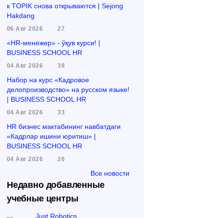
к TOPIK снова открываются | Sejong
Hakdang
06 Авг 2026
27
«HR-менежер» - ўқув курси! |
BUSINESS SCHOOL HR
04 Авг 2026
38
Набор на курс «Кадровое
делопроизводство» на русском языке!
| BUSINESS SCHOOL HR
04 Авг 2026
33
HR бизнес мактабининг навбатдаги
«Кадрлар ишини юритиш» |
BUSINESS SCHOOL HR
04 Авг 2026
26
Все новости
Недавно добавленные
учебные центры
Just Robotics