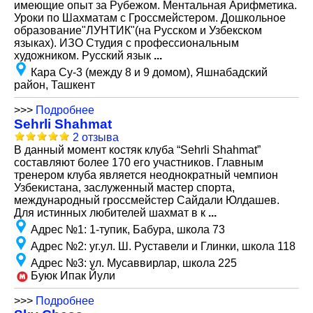
имеющие опыт за Рубежом. Ментальная Арифметика.
Уроки по Шахматам с Гроссмейстером. Дошкольное
образование"ЛУНТИК"(на Русском и Узбекском
языках). ИЗО Студия с профессиональным
художником. Русский язык
...
Кара Су-3 (между 8 и 9 домом), Яшнабадский
район, Ташкент
>>>
Подробнее
Sehrli Shahmat
2 отзыва
В данный момент костяк клуба “Sehrli Shahmat”
составляют более 170 его участников. Главным
тренером клуба является неоднократный чемпион
Узбекистана, заслуженный мастер спорта,
международный гроссмейстер Сайдали Юлдашев.
Для истинных любителей шахмат в к
...
Адрес №1
:
1-тупик, Бабура, школа 73
Адрес №2
:
уг.ул. Ш. Руставели и Глинки, школа 118
Адрес №3
:
ул. Мусаввирлар, школа 225
Буюк Ипак Йули
>>>
Подробнее