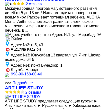
2 отзыва
Международная программа умственного развития
детей от 5 до 13 лет.! Наша методика проверена по
всему миру. Раскрывает потенциал ребенка. ALOHA
Mental Arithmetic помогает развивать логическое
мышление и скрытые возможности головного мозга
ребенка. Д
...
Адрес №1
:
ул. Мирабад, 9А
Ойбек
Адрес №2
:
ц-5, 43
Абдулла Кадыри
Адрес №3
:
Юнусабад 13 квартал, ул. Янги Шахар,
возле дома 64 б
Адрес №4
:
пр-кт Бунёдкор, 1
Дружба Народов
+998-90-168-00-46
>>>
Подробнее
ART LIFE STUDY
2 отзыва
ART LIFE STUDY предлагает следующие курсы: ►
Английский язык; ► Русский язык; ► Узбекский язык;