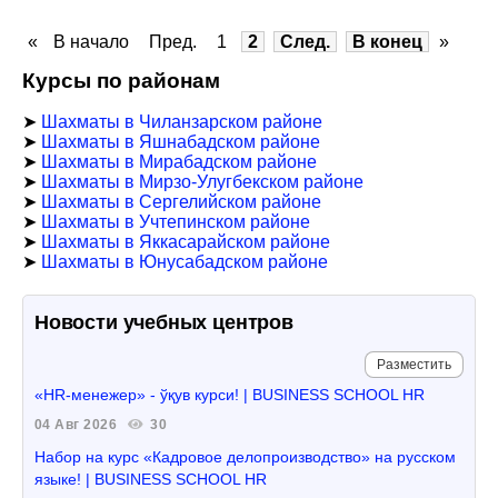
«
В начало
Пред.
1
2
След.
В конец
»
Курсы по районам
➤
Шахматы в Чиланзарском районе
➤
Шахматы в Яшнабадском районе
➤
Шахматы в Мирабадском районе
➤
Шахматы в Мирзо-Улугбекском районе
➤
Шахматы в Сергелийском районе
➤
Шахматы в Учтепинском районе
➤
Шахматы в Яккасарайском районе
➤
Шахматы в Юнусабадском районе
Новости учебных центров
Разместить
«HR-менежер» - ўқув курси! | BUSINESS SCHOOL HR
04 Авг 2026
30
Набор на курс «Кадровое делопроизводство» на русском
языке! | BUSINESS SCHOOL HR