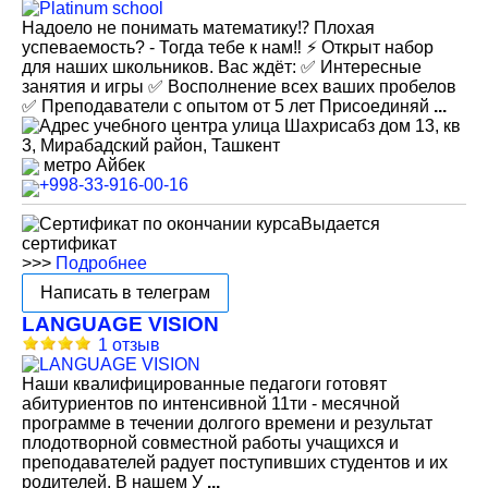
Надоело не понимать математику⁉️ Плохая
успеваемость? - Тогда тебе к нам‼️ ⚡️ Открыт набор
для наших школьников. Вас ждёт: ✅ Интересные
занятия и игры ✅ Восполнение всех ваших пробелов
✅ Преподаватели с опытом от 5 лет Присоединяй
...
улица Шахрисабз дом 13, кв
3, Мирабадский район, Ташкент
метро Айбек
+998-33-916-00-16
Выдается
сертификат
>>>
Подробнее
Написать в телеграм
LANGUAGE VISION
1 отзыв
Наши квалифицированные педагоги готовят
абитуриентов по интенсивной 11ти - месячной
программе в течении долгого времени и результат
плодотворной совместной работы учащихся и
преподавателей радует поступивших студентов и их
родителей. В нашем У
...