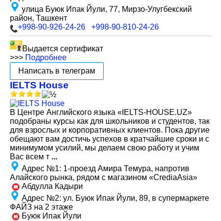
улица Буюк Ипак Йули, 77, Мирзо-Улугбекский
район, Ташкент
+998-90-926-24-26
+998-90-810-24-26
Выдается сертификат
>>>
Подробнее
Написать в телеграм
IELTS House
В Центре Английского языка «IELTS-HOUSE.UZ»
подобраны курсы как для школьников и студентов, так
для взрослых и корпоративных клиентов. Пока другие
обещают вам достичь успехов в кратчайшие сроки и с
минимумом усилий, мы делаем свою работу и учим
Вас всем т
...
Адрес №1
:
1-проезд Амира Темура, напротив
Алайского рынка, рядом с магазином «CrediaAsia»
Абдулла Кадыри
Адрес №2
:
ул. Буюк Ипак Йули, 89, в супермаркете
ФАЙЗ на 2 этаже
Буюк Ипак Йули