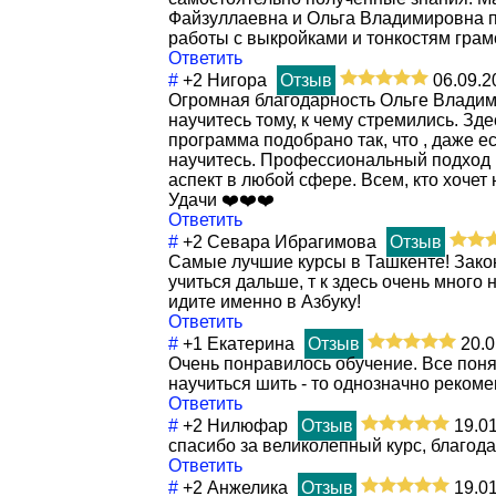
Файзуллаевна и Ольга Владимировна п
работы с выкройками и тонкостям грам
Ответить
#
+2
Нигора
Отзыв
06.09.2
Огромная благодарность Ольге Владими
научитесь тому, к чему стремились. Зде
программа подобрано так, что , даже е
научитесь. Профессиональны
й подход
аспект в любой сфере. Всем, кто хочет 
Удачи ❤️❤️❤️
Ответить
#
+2
Севара Ибрагимова
Отзыв
Самые лучшие курсы в Ташкенте! Зако
учиться дальше, т к здесь очень много
идите именно в Азбуку!
Ответить
#
+1
Екатерина
Отзыв
20.0
Очень понравилось обучение. Все понят
научиться шить - то однозначно рекоме
Ответить
#
+2
Нилюфар
Отзыв
19.0
спасибо за великолепный курс, благод
Ответить
#
+2
Анжелика
Отзыв
19.0