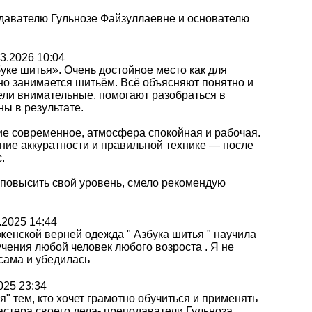
давателю Гульнозе Файзуллаевне и основателю
3.2026 10:04
уке шитья». Очень достойное место как для
вно занимается шитьём. Всё объясняют понятно и
ели внимательные, помогают разобраться в
ы в результате.
е современное, атмосфера спокойная и рабочая.
ние аккуратности и правильной технике — после
.
и повысить свой уровень, смело рекомендую
.2025 14:44
женской верней одежда " Азбука шитья " научила
учения любой человек любого возроста . Я не
 сама и убедилась
025 23:34
" тем, кто хочет грамотно обучиться и применять
стера своего дела- преподаватели Гульноза