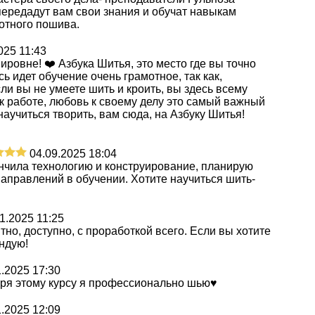
ередадут вам свои знания и обучат навыкам
отного пошива.
025 11:43
ровне! ❤️ Азбука Шитья, это место где вы точно
сь идет обучение очень грамотное, так как,
сли вы не умеете шить и кроить, вы здесь всему
 к работе, любовь к своему делу это самый важный
научиться творить, вам сюда, на Азбуку Шитья!
04.09.2025 18:04
нчила технологию и конструирование
, планирую
 направлений в обучении. Хотите научиться шить-
1.2025 11:25
но, доступно, с проработкой всего. Если вы хотите
ндую!
1.2025 17:30
аря этому курсу я профессионально шью♥️
1.2025 12:09