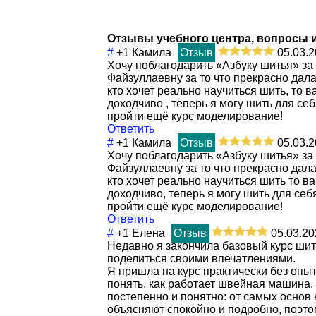
Отзывы учебного центра, вопросы 
#
+1
Камила
Отзыв
05.03.2
Хочу поблагодарить «Азбуку шитья» за 
Файзуллаевну за то что прекрасно дала
кто хочет реально научиться шить, то 
доходчиво , теперь я могу шить для себ
пройти ещё курс моделирование!
Ответить
#
+1
Камила
Отзыв
05.03.2
Хочу поблагодарить «Азбуку шитья» за 
Файзуллаевну за то что прекрасно дала
кто хочет реально научиться шить то 
доходчиво, теперь я могу шить для себя
пройти ещё курс моделирование!
Ответить
#
+1
Елена
Отзыв
05.03.20
Недавно я закончила базовый курс шить
поделиться своими впечатлениями.
Я пришла на курс практически без опы
понять, как работает швейная машина.
постепенно и понятно: от самых основ
объясняют спокойно и подробно, поэто