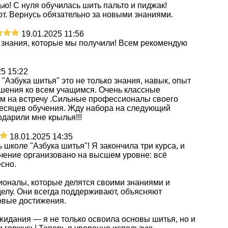
ю! С нуля обучилась шить пальто и пиджак!
т. Вернусь обязательно за новыми знаниями.
19.01.2025 11:56
 знания, которые мы получили! Всем рекомендую
25 15:22
в "Азбука шитья" это не только знания, навык, опыт
шения ко всем учащимся. Очень классные
ем на встречу .Сильные профессионалы своего
 месяцев обучения. Жду набора на следующий
подарили мне крылья!!!
18.01.2025 14:35
школе "Азбука шитья"! Я закончила три курса, и
чение организовано на высшем уровне: всё
сно.
оналы, которые делятся своими знаниями и
елу. Они всегда поддерживают, объясняют
овые достижения.
идания — я не только освоила основы шитья, но и