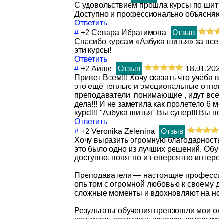
С удовольствием прошла курсы по шить
Доступно и профессионально объясняю
Ответить
#
+2
Севара Ибрагимова
Отзыв
Спасибо курсам «Азбука шитья» за все
эти курсы!
Ответить
#
+2
Айше
Отзыв
18.01.20
Привет Всем!!! Хочу сказать что учёба 
это ещё теплые и эмоциональные отно
преподаватели, понимающие , идут вс
дела!!! И не заметила как пролетело 6
курс!!!! "Азбука шитья" Вы супер!!! Вы 
Ответить
#
+2
Veronika Zelenina
Отзыв
Хочу выразить огромную благодарность 
это было одно из лучших решений. Обу
доступно, понятно и невероятно интере
Преподаватели — настоящие професси
опытом с огромной любовью к своему д
сложные моменты и вдохновляют на н
Результаты обучения превзошли мои ож