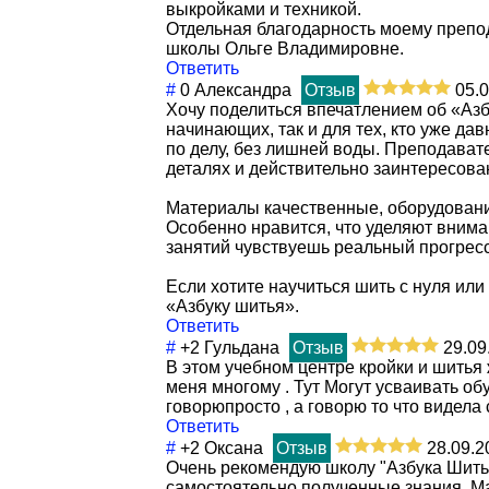
выкройками и техникой.
Отдельная благодарность моему препо
школы Ольге Владимировне.
Ответить
#
0
Александра
Отзыв
05.0
Хочу поделиться впечатлением об «Азб
начинающих, так и для тех, кто уже да
по делу, без лишней воды. Преподават
деталях и действительно заинтересован
Материалы качественные, оборудовани
Особенно нравится, что уделяют внима
занятий чувствуешь реальный прогресс
Если хотите научиться шить с нуля ил
«Азбуку шитья».
Ответить
#
+2
Гульдана
Отзыв
29.09
В этом учебном центре кройки и шитья 
меня многому . Тут Могут усваивать об
говорюпросто , а говорю то что видела
Ответить
#
+2
Оксана
Отзыв
28.09.2
Очень рекомендую школу "Азбука Шитья
самостоятельно полученные знания. Ма