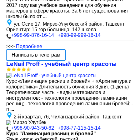
2017 году как учебное заведение для обучения
мастеров в сфере красоты. За 6 лет существования
школы было от
...
ул. Осие 17, Мирзо-Улугбекский район, Ташкент
Ориентир: 15 гор больница. 142 школа.
+998-99-876-16-14
+998-99-999-16-14
>>>
Подробнее
Написать в телеграм
LeNail Proff - учебный центр красоты
Курс «Ламинация ресниц и бровей» + «Архитектура и
колористика» Длительность обучения 3 дня. (1-день)
Теоретическая часть: - виды материалов и
инструментов; - технология проведения ламинации
ресниц; - технология проведения ламинации бровей; -
п
...
2-й квартал, 76, Чиланзарский район, Ташкент
Мирзо Улугбек
+998-90-943-50-62
+998-77-115-15-14
Курс "Ламинация ресниц и бровей"
Язык курса: узбекский, русский