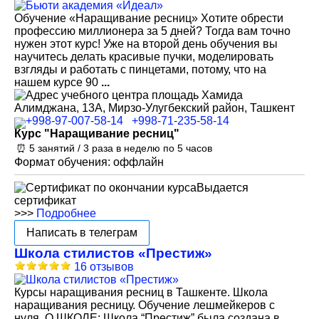
Обучение «Наращивание ресниц» Хотите обрести
профессию миллионера за 5 дней? Тогда вам точно
нужен этот курс! Уже на второй день обучения вы
научитесь делать красивые пучки, моделировать
взгляды и работать с пинцетами, потому, что на
нашем курсе 90
...
площадь Хамида
Алимджана, 13А, Мирзо-Улугбекский район, Ташкент
+998-97-007-58-14
+998-71-235-58-14
Курс "Наращивание ресниц"
⏰ 5 занятий / 3 раза в неделю по 5 часов
Формат обучения: оффлайн
Выдается
сертификат
>>>
Подробнее
Написать в телеграм
Школа стилистов «Престиж»
16 отзывов
Курсы наращивания ресниц в Ташкенте. Школа
наращивания ресницу. Обучение лешмейкеров с
нуля. О ШКОЛЕ: Школа “Престиж” была создана в