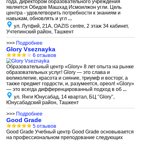
года, директором образовательного учреждения
является Обидов Машхад Исмоилжон угли. Цель
центра - удовлетворить потребности к знаниям и
навыкам, обновлять и угл
...
ул. Лутфий, 21А, OAZIS centre, 2 этаж 34 кабинет,
Учтепинский район, Ташкент
>>>
Подробнее
Glory Vseznayka
6 отзывов
Образовательный центр «Glory» 8 лет опыта на рынке
образовательных услуг! Glory — это слава и
великолепие, красота и сияние, триумф и восторг, а
также предмет гордости, и, разумеется, ореол! «Glory»
— это всегда дифференцированный подход в об
...
ул. Янги Юнусабад, 14 квартал, БЦ "Glory",
Юнусабадский район, Ташкент
>>>
Подробнее
Good Grade
5 отзывов
Good Grade Учебный центр Good Grade основывается
на профессиональном преподование следующих