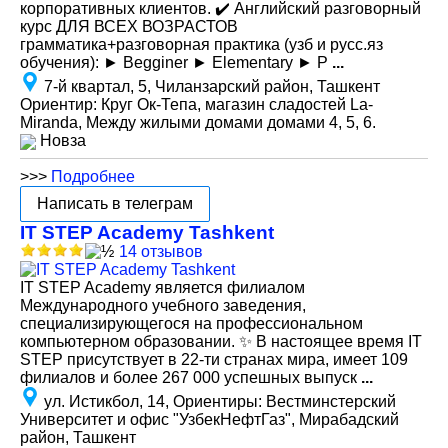
корпоративных клиентов. ✔️ Английский разговорный
курс ДЛЯ ВСЕХ ВОЗРАСТОВ
грамматика+разговорная практика (узб и русс.яз
обучения): ► Вegginer ► Elementary ► P
...
7-й квартал, 5, Чиланзарский район, Ташкент
Ориентир: Круг Ок-Тепа, магазин сладостей La-
Miranda, Между жилыми домами домами 4, 5, 6.
Новза
>>>
Подробнее
Написать в телеграм
IT STEP Academy Tashkent
14 отзывов
IT STEP Academy является филиалом
Международного учебного заведения,
специализирующегося на профессиональном
компьютерном образовании. ✨ В настоящее время IT
STEP присутствует в 22-ти странах мира, имеет 109
филиалов и более 267 000 успешных выпуск
...
ул. Истикбол, 14, Ориентиры: Вестминстерский
Университет и офис "УзбекНефтГаз", Мирабадский
район, Ташкент