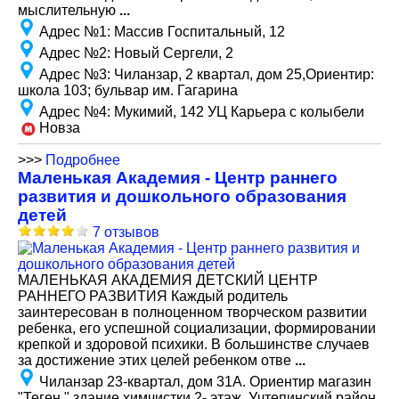
мыслительную
...
Адрес №1
:
Массив Госпитальный, 12
Адрес №2
:
Новый Сергели, 2
Адрес №3
:
Чиланзар, 2 квартал, дом 25,Ориентир:
школа 103; бульвар им. Гагарина
Адрес №4
:
Мукимий, 142 УЦ Карьера с колыбели
Новза
>>>
Подробнее
Маленькая Академия - Центр раннего
развития и дошкольного образования
детей
7 отзывов
МАЛЕНЬКАЯ АКАДЕМИЯ ДЕТСКИЙ ЦЕНТР
РАННЕГО РАЗВИТИЯ Каждый родитель
заинтересован в полноценном творческом развитии
ребенка, его успешной социализации, формировании
крепкой и здоровой психики. В большинстве случаев
за достижение этих целей ребенком отве
...
Чиланзар 23-квартал, дом 31А. Ориентир магазин
"Теген " здание химчистки 2- этаж, Учтепинский район,