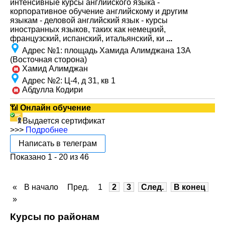
интенсивные курсы английского языка -
корпоративное обучение английскому и другим
языкам - деловой английский язык - курсы
иностранных языков, таких как немецкий,
французский, испанский, итальянский, ки
...
Адрес №1
:
площадь Хамида Алимджана 13А
(Восточная сторона)
Хамид Алимджан
Адрес №2
:
Ц-4, д 31, кв 1
Абдулла Кодири
📶
Онлайн обучение
Выдается сертификат
>>>
Подробнее
Написать в телеграм
Показано 1 - 20 из 46
«
В начало
Пред.
1
2
3
След.
В конец
»
Курсы по районам