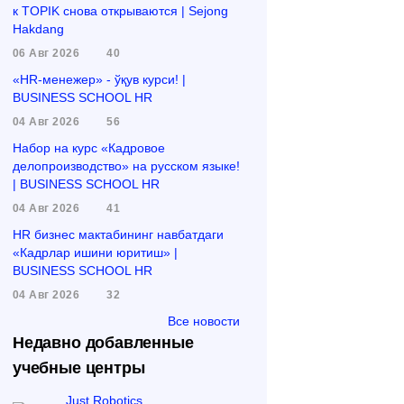
к TOPIK снова открываются | Sejong
Hakdang
06 Авг 2026
40
«HR-менежер» - ўқув курси! |
BUSINESS SCHOOL HR
04 Авг 2026
56
Набор на курс «Кадровое
делопроизводство» на русском языке!
| BUSINESS SCHOOL HR
04 Авг 2026
41
HR бизнес мактабининг навбатдаги
«Кадрлар ишини юритиш» |
BUSINESS SCHOOL HR
04 Авг 2026
32
Все новости
Недавно добавленные
учебные центры
Just Robotics