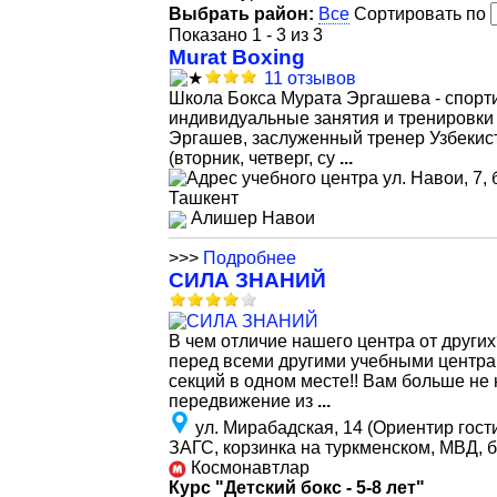
Выбрать район:
Все
Сортировать по
Показано 1 - 3 из 3
Murat Boxing
11 отзывов
Школа Бокса Мурата Эргашева - спорти
индивидуальные занятия и тренировки 
Эргашев, заслуженный тренер Узбекиста
(вторник, четверг, су
...
ул. Навои, 7,
Ташкент
Алишер Навои
>>>
Подробнее
СИЛА ЗНАНИЙ
В чем отличие нашего центра от друг
перед всеми другими учебными центра
секций в одном месте!! Вам больше не 
передвижение из
...
ул. Мирабадская, 14 (Ориентир гост
ЗАГС, корзинка на туркменском, МВД, 
Космонавтлар
Курс "Детский бокс - 5-8 лет"