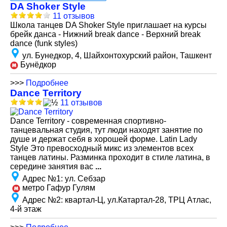
DA Shoker Style
11 отзывов
Школа танцев DA Shoker Style приглашает на курсы
брейк данса - Нижний break dance - Верхний break
dance (funk styles)
ул. Бунедкор, 4, Шайхонтохурский район, Ташкент
Бунёдкор
>>>
Подробнее
Dance Territory
11 отзывов
Dance Territory - современная спортивно-
танцевальная студия, тут люди находят занятие по
душе и держат себя в хорошей форме. Latin Lady
Style Это превосходный микс из элементов всех
танцев латины. Разминка проходит в стиле латина, в
середине занятия вас
...
Адрес №1
:
ул. Себзар
метро Гафур Гулям
Адрес №2
:
квартал-Ц, ул.Катартал-28, ТРЦ Атлас,
4-й этаж