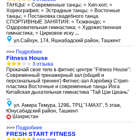
ТАНЦЫ: ⭐️ Современные танцы; ⭐️ Хип-хоп; ⭐️
Хореография; ⭐️ Эстрадные танцы; ⭐️ Восточные
танцы; ⭐️ Постановка свадебного танца.
СПОРТИВНЫЕ ЗАНЯТИЯ: ⭐️ Тхэквондо; ⭐️
Оздоровительная гимнастика; ⭐️ Художественная
гимнастика; ⭐️ Цирковое иску
...
ул.Сайхун, 174, Яшнабадский район, Ташкент
>>>
Подробнее
Fitness House
3 отзыва
Прокачай свое тело в фитнес центре "Fitness House":
Современный тренажерный зал (общий и
персональный тренинг) Фитнес-зал Аэробика Стрип-
пластика Восточные и современные танцы Йога
Китайская дыхательная гимнастика "Тай Цзи Цюань"
...
ул. Амира Темура, 129Б, ТРЦ "I-MAXI", 5 этаж,
Юнусабадский район, Ташкент
Шахристан
>>>
Подробнее
FRESH START FITNESS
5 отзывов