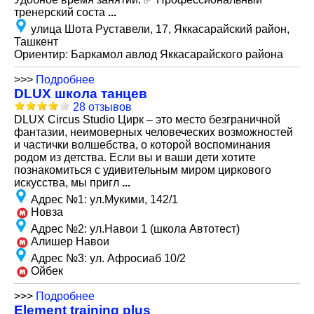
тренерский соста
...
улица Шота Руставели, 17, Яккасарайский район,
Ташкент
Ориентир: Баркамол авлод Яккасарайского района
>>>
Подробнее
DLUX школа танцев
28 отзывов
DLUX Circus Studio Цирк – это место безграничной
фантазии, неимоверных человеческих возможностей
и частички волшебства, о которой воспоминания
родом из детства. Если вы и ваши дети хотите
познакомиться с удивительным миром циркового
искусства, мы пригл
...
Адрес №1
:
ул.Мукими, 142/1
Новза
Адрес №2
:
ул.Навои 1 (школа Автотест)
Алишер Навои
Адрес №3
:
ул. Афросиаб 10/2
Ойбек
>>>
Подробнее
Element training plus