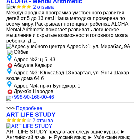
ALOHA - Mental Arithmetic
2 отзыва
Международная программа умственного развития
детей от 5 до 13 лет.! Наша методика проверена по
всему миру. Раскрывает потенциал ребенка. ALOHA
Mental Arithmetic помогает развивать логическое
мышление и скрытые возможности головного мозга
ребенка. Д
...
Адрес №1
:
ул. Мирабад, 9А
Ойбек
Адрес №2
:
ц-5, 43
Абдулла Кадыри
Адрес №3
:
Юнусабад 13 квартал, ул. Янги Шахар,
возле дома 64 б
Адрес №4
:
пр-кт Бунёдкор, 1
Дружба Народов
+998-90-168-00-46
>>>
Подробнее
ART LIFE STUDY
2 отзыва
ART LIFE STUDY предлагает следующие курсы: ►
Английский язык; ► Русский язык; ► Узбекский язык;