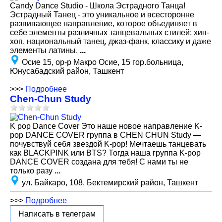
Candy Dance Studio - Школа Эстрадного Танца!
Эстрадный Танец - это уникальное и всесторонне
развивающее направление, которое объединяет в
себе элементы различных танцевальных стилей: хип-
хоп, национальный танец, джаз-фанк, классику и даже
элементы латины.
...
Осие 15, ор-р Макро Осие, 15 гор.больница,
Юнусабадский район, Ташкент
>>>
Подробнее
Chen-Chun Study
K pop Dance Cover Это наше новое направление K-
pop DANCE COVER группа в CHEN CHUN Study —
почувствуй себя звездой K-pop! Мечтаешь танцевать
как BLACKPINK или BTS? Тогда наша группа K-pop
DANCE COVER создана для тебя! С нами ты не
только разу
...
ул. Байкаро, 108, Бектемирский район, Ташкент
>>>
Подробнее
Написать в телеграм