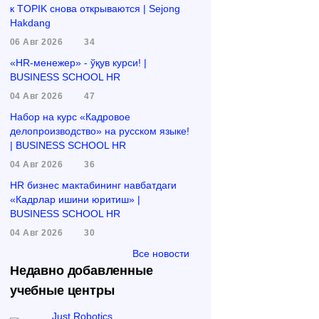
к TOPIK снова открываются | Sejong
Hakdang
06 Авг 2026
34
«HR-менежер» - ўқув курси! |
BUSINESS SCHOOL HR
04 Авг 2026
47
Набор на курс «Кадровое
делопроизводство» на русском языке!
| BUSINESS SCHOOL HR
04 Авг 2026
36
HR бизнес мактабининг навбатдаги
«Кадрлар ишини юритиш» |
BUSINESS SCHOOL HR
04 Авг 2026
30
Все новости
Недавно добавленные
учебные центры
Just Robotics