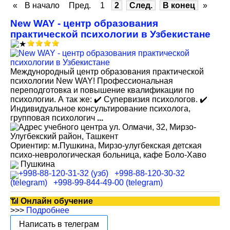
«
В начало
Пред.
1
2
След.
В конец
»
New WAY - центр образования
практической психологии в Узбекистане
Междунородный центр образования практической
психологии New WAY! Профессиональная
переподготовка и повышение квалификации по
психологии. А так же: ✔️ Супервизия психологов. ✔️
Индивидуальное консультирование психолога,
групповая психологич
...
ул. Олмачи, 32, Мирзо-
Улугбекский район, Ташкент
Ориентир: м.Пушкина, Мирзо-улугбекская детская
психо-неврологическая больница, кафе Боло-Хаво
Пушкина
+998-88-120-31-32 (узб)
+998-88-120-30-32
(telegram)
+998-99-844-49-00 (telegram)
📶
Онлайн обучение
>>>
Подробнее
Написать в телеграм