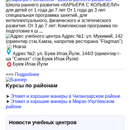
Школа раннего развития «КАРЬЕРА С КОЛЫБЕЛИ»
для детей от 1 года до 7 лет От 1 года до 3 лет:
специальная программа занятий, для
интеллектуального, физического и эстетического
развития. От 3 до 7 лет: Комплексная программа по
подготовке к ш
...
Адрес №1
:
ул. Мукимий, 142
(ориентир ст.м.Хамза, напротив ресторана "Flagman")
Новза
Адрес №2
:
ул. Буюк Ипак Йули, 144/3 (ориентир г-
ца "Саехат" ст.м.Буюк Ипак Йули)
Буюк Ипак Йули
>>>
Подробнее
Курсы по районам
➤
Этикет и хорошие манеры в Чиланзарском районе
➤
Этикет и хорошие манеры в Мирзо-Улугбекском
районе
Новости учебных центров