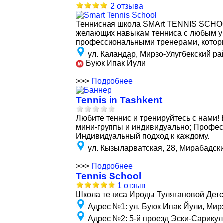
2 отзыва
Теннисная школа SMArt TENNIS SCHOOL
желающих навыкам тенниса с любым у
профессиональными тренерами, котор
ул. Каландар, Мирзо-Улугбекский ра
Буюк Ипак Йули
>>>
Подробнее
Tennis in Tashkent
Любите теннис и тренируйтесь с нами!
мини-группы и индивидуально; Профес
Индивидуальный подход к каждому.
ул. Кызыларватская, 28, Мирабадск
>>>
Подробнее
Tennis School
1 отзыв
Школа тениса Ироды Тулягановой Детские
Адрес №1
:
ул. Буюк Ипак Йули, Мир
Адрес №2
:
5-й проезд Эски-Сарику