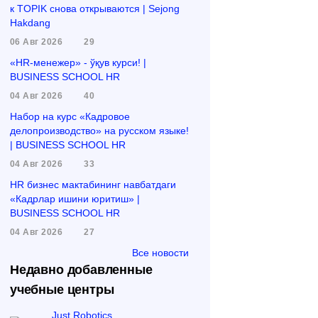
к TOPIK снова открываются | Sejong
Hakdang
06 Авг 2026
29
«HR-менежер» - ўқув курси! |
BUSINESS SCHOOL HR
04 Авг 2026
40
Набор на курс «Кадровое
делопроизводство» на русском языке!
| BUSINESS SCHOOL HR
04 Авг 2026
33
HR бизнес мактабининг навбатдаги
«Кадрлар ишини юритиш» |
BUSINESS SCHOOL HR
04 Авг 2026
27
Все новости
Недавно добавленные
учебные центры
Just Robotics