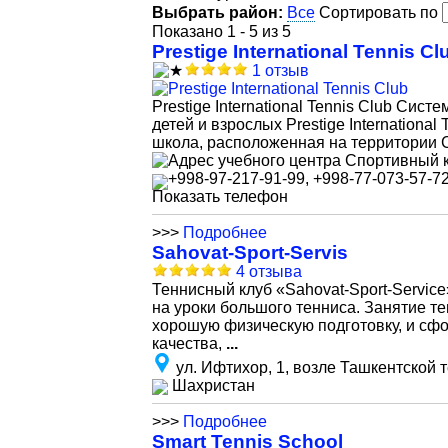
Выбрать район:
Все
Сортировать по
Показано 1 - 5 из 5
Prestige International Tennis Cl
1 отзыв
Prestige International Tennis Club Сис
детей и взрослых Prestige Internation
школа, расположенная на территории С
Спортивный к
+998-97-217-91-99, +998-77-073-57-7
Показать телефон
>>>
Подробнее
Sahovat-Sport-Servis
4 отзыва
Теннисный клуб «Sahovat-Sport-Service»
на уроки большого тенниса. Занятие т
хорошую физическую подготовку, и сф
качества,
...
ул. Ифтихор, 1, возле Ташкентской
Шахристан
>>>
Подробнее
Smart Tennis School