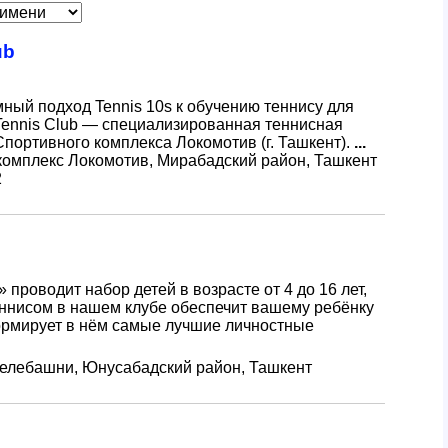
ub
темный подход Tennis 10s к обучению теннису для
al Tennis Club — специализированная теннисная
портивного комплекса Локомотив (г. Ташкент).
...
омплекс Локомотив, Мирабадский район, Ташкент
2
 проводит набор детей в возрасте от 4 до 16 лет,
еннисом в нашем клубе обеспечит вашему ребёнку
ормирует в нём самые лучшие личностные
 телебашни, Юнусабадский район, Ташкент