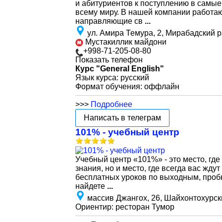
и абитуриентов к поступлению в самы
всему миру. В нашей компании работа
направляющие св
...
ул. Амира Темура, 2, Мирабадский 
Мустакиллик майдони
+998-71-205-08-80
Показать телефон
Курс "General English"
Язык курса: русский
Формат обучения: оффлайн
>>>
Подробнее
Написать в телеграм
101% - учебный центр
Учебный центр «101%» - это место, где
знания, но и место, где всегда вас жд
бесплатных уроков по выходным, пробн
найдете
...
массив Джангох, 26, Шайхонтохурск
Ориентир: ресторан Тумор