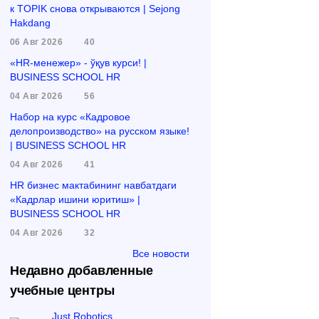
к TOPIK снова открываются | Sejong
Hakdang
06 Авг 2026
40
«HR-менежер» - ўқув курси! |
BUSINESS SCHOOL HR
04 Авг 2026
56
Набор на курс «Кадровое
делопроизводство» на русском языке!
| BUSINESS SCHOOL HR
04 Авг 2026
41
HR бизнес мактабининг навбатдаги
«Кадрлар ишини юритиш» |
BUSINESS SCHOOL HR
04 Авг 2026
32
Все новости
Недавно добавленные
учебные центры
Just Robotics