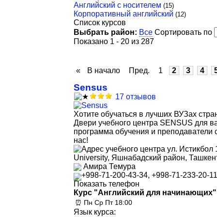
Английский с носителем
(15)
Корпоративный английский
(12)
Список курсов
Выбрать район:
Все
Сортировать по
Показано 1 - 20 из 287
«
В начало
Пред.
1
2
3
4
Sensus
17 отзывов
Хотите обучаться в лучших ВУЗах стра
Двери учебного центра SENSUS для ва
программа обучения и преподаватели 
нас!
ул. Истикбол 
University, Яшнабадский район, Ташкен
Амира Темура
+998-71-200-43-34, +998-71-233-20-1
Показать телефон
Курс "Английский для начинающих"
⏰ Пн Ср Пт 18:00
Язык курса: