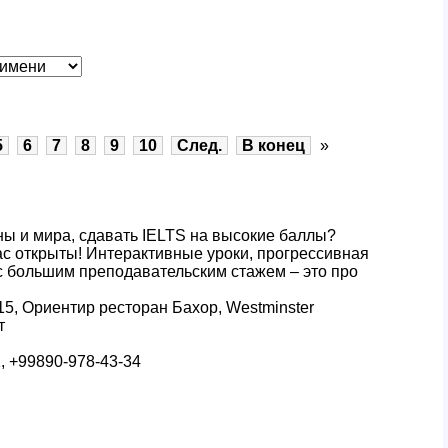
5
6
7
8
9
10
След.
В конец
»
ны и мира, сдавать IELTS на высокие баллы?
с открыты! Интерактивные уроки, прогрессивная
с большим преподавательским стажем – это про
15, Ориентир ресторан Бахор, Westminster
т
1, +99890-978-43-34