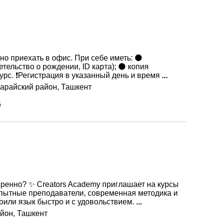
жно приехать в офис. При себе иметь: ⚫
етельство о рождении, ID карта); ⚫ копия
урс. ❗️Регистрация в указанный день и время
...
сарайский район, Ташкент
6
еренно? ✨ Creators Academy приглашает на курсы
Опытные преподаватели, современная методика и
оили язык быстро и с удовольствием.
...
йон, Ташкент