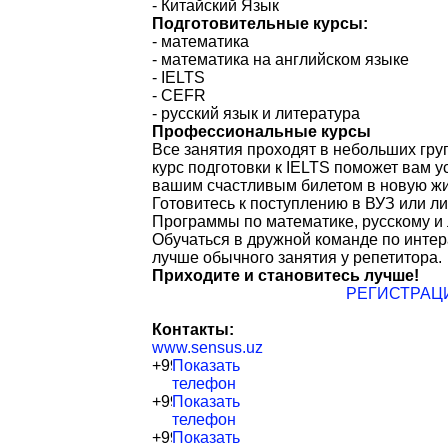
- Китайский Язык
Подготовительные курсы:
- математика
- математика на английском языке
- IELTS
- CEFR
- русский язык и литература
Профессиональные курсы
Все занятия проходят в небольших гру
курс подготовки к IELTS поможет вам 
вашим счастливым билетом в новую жи
Готовитесь к поступлению в ВУЗ или л
Программы по математике, русскому и 
Обучаться в дружной команде по инте
лучше обычного занятия у репетитора.
Приходите и становитесь лучше!
РЕГИСТРАЦ
Контакты:
www.sensus.uz
+99871-200-43-34
Показать
телефон
+99890-978-43-34
Показать
телефон
+99871-233-20-11
Показать