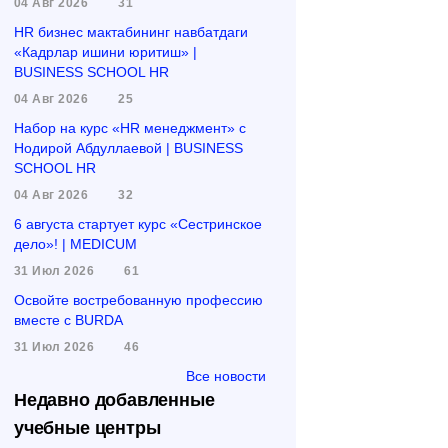
04 Авг 2026
31
HR бизнес мактабининг навбатдаги
«Кадрлар ишини юритиш» |
BUSINESS SCHOOL HR
04 Авг 2026
25
Набор на курс «HR менеджмент» с
Нодирой Абдуллаевой | BUSINESS
SCHOOL HR
04 Авг 2026
32
6 августа стартует курс «Сестринское
дело»! | MEDICUM
31 Июл 2026
61
Освойте востребованную профессию
вместе с BURDA
31 Июл 2026
46
Все новости
Недавно добавленные
учебные центры