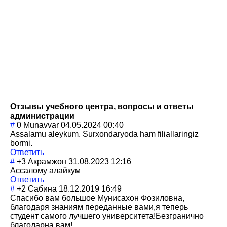
Отзывы учебного центра, вопросы и ответы
администрации
#
0
Munavvar
04.05.2024 00:40
Assalamu aleykum. Surxondaryoda ham filiallaringiz
bormi.
Ответить
#
+3
Акрамжон
31.08.2023 12:16
Ассалому алайкум
Ответить
#
+2
Сабина
18.12.2019 16:49
Спасибо вам большое Мунисахон Фозиловна,
благодаря знаниям переданные вами,я теперь
студент самого лучшего университета!Бе
згранично
благодарна вам!