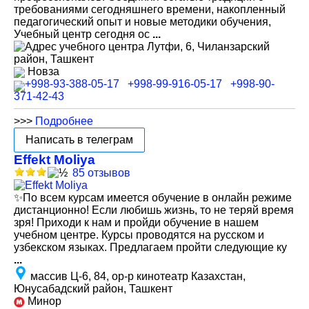
требованиями сегодняшнего времени, накопленный
педагогический опыт и новые методики обучения,
Учебный центр сегодня ос
...
Лутфи, 6, Чиланзарский
район, Ташкент
Новза
+998-93-388-05-17
+998-99-916-05-17
+998-90-
371-42-43
>>>
Подробнее
Написать в телеграм
Effekt Moliya
85 отзывов
✨По всем курсам имеется обучение в онлайн режиме
дистанционно! Если любишь жизнь, то не теряй время
зря! Приходи к нам и пройди обучение в нашем
учебном центре. Курсы проводятся на русском и
узбекском языках. Предлагаем пройти следующие ку
...
массив Ц-6, 84, ор-р кинотеатр Казахстан,
Юнусабадский район, Ташкент
Минор