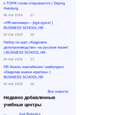
к TOPIK снова открываются | Sejong
Hakdang
06 Авг 2026
27
«HR-менежер» - ўқув курси! |
BUSINESS SCHOOL HR
04 Авг 2026
38
Набор на курс «Кадровое
делопроизводство» на русском языке!
| BUSINESS SCHOOL HR
04 Авг 2026
33
HR бизнес мактабининг навбатдаги
«Кадрлар ишини юритиш» |
BUSINESS SCHOOL HR
04 Авг 2026
26
Все новости
Недавно добавленные
учебные центры
Just Robotics