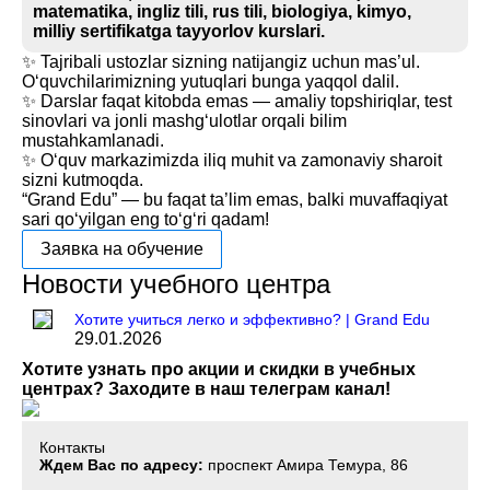
matematika, ingliz tili, rus tili, biologiya, kimyo,
milliy sertifikatga tayyorlov kurslari.
✨ Tajribali ustozlar sizning natijangiz uchun mas’ul.
O‘quvchilarimizning yutuqlari bunga yaqqol dalil.
✨ Darslar faqat kitobda emas — amaliy topshiriqlar, test
sinovlari va jonli mashg‘ulotlar orqali bilim
mustahkamlanadi.
✨ O‘quv markazimizda iliq muhit va zamonaviy sharoit
sizni kutmoqda.
“Grand Edu” — bu faqat ta’lim emas, balki muvaffaqiyat
sari qo‘yilgan eng to‘g‘ri qadam!
Заявка на обучение
Новости учебного центра
Хотите учиться легко и эффективно? | Grand Edu
29.01.2026
Хотите узнать про акции и скидки в учебных
центрах? Заходите в наш телеграм канал!
Контакты
Ждем Вас по адресу:
проспект Амира Темура, 86