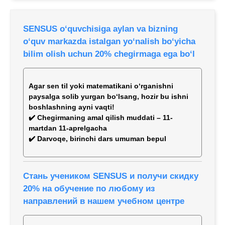
SENSUS o‘quvchisiga aylan va bizning
o‘quv markazda istalgan yo‘nalish bo‘yicha
bilim olish uchun 20% chegirmaga ega bo‘l
Аgar sen til yoki matematikani o‘rganishni
paysalga solib yurgan bo‘lsang, hozir bu ishni
boshlashning ayni vaqti!
✔️ Chegirmaning amal qilish muddati – 11-
martdan 11-aprelgacha
✔️ Darvoqe, birinchi dars umuman bepul
Стань учеником SENSUS и получи скидку
20% на обучение по любому из
направлений в нашем учебном центре