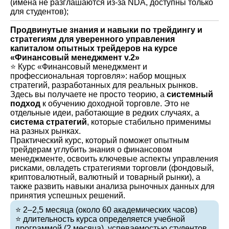
(имена не разглашаются из-за NDA, доступны только
для студентов);
Продвинутые знания и навыки по трейдингу и
стратегиям для уверенного управления
капиталом опытных трейдеров на курсе
«Финансовый менеджмент v.2»
⭐️ Курс «Финансовый менеджмент и
профессиональная торговля»: набор мощных
стратегий, разработанных для реальных рынков.
Здесь вы получаете не просто теорию, а
системный
подход
к обучению доходной торговле. Это не
отдельные идеи, работающие в редких случаях, а
система стратегий
, которые стабильно применимы
на разных рынках.
Практический курс, который поможет опытным
трейдерам углубить знания о финансовом
менеджменте, освоить ключевые аспекты управления
рисками, овладеть стратегиями торговли (фондовый,
криптовалютный, валютный и товарный рынки), а
также развить навыки анализа рыночных данных для
принятия успешных решений.
⭐️ 2–2,5 месяца (около 60 академических часов)
⭐️ длительность курса определяется учебной
программой (2 месяца), успеваемостью студентов,