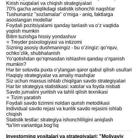
Kirish nuqtalari va chiqish strategiyalari
70% gacha aniqlikdagi statistik ishonchli naqshlar
Tushunarsiz "sozlamalar" o‘rniga - aniq, faktlarga
asoslangan modellar
Foydali pozitsiyalarni qanday tanlash va o‘z vaqtida
yopish mumkin
Bitim tuzishga hissiy yondashuv
⭐️ Treyder psixologiyasi va intizomi
Sizning asosiy dushmaningiz - bu o‘zingiz: qo‘rquv,
ochko‘zlik, shubhalanish
Yo‘qotishdan qo‘rqmasdan ishlashni qanday o‘rganish
mumkin?
Har bir sotuvda puxta o‘ylangan qaror qabul qilish usullari
Haqiqiy strategiyalar va amaliy mashqlar
Siz uchun maxsus ishlab chiqilgan savdo strategiyalari
Har bir strategiya statistikasi: xatolar va foyda nisbati
Savdo jurnalini yuritish va tahlil qilish texnikasi
⭐️ Tizim yaratish
Foydali savdo tizimini noldan qurish metodikasi
Individual savdo rejasi va kunlik savdo rejasini ishlab
chiqish
Statistik testlar: strategiya ishonchliligini aniqlash
*ta’lim variantiga bog‘liq
Investorning vositalari va strategiyalari: "Moliyaviy