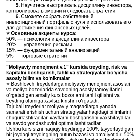
5.
Научитесь выстраивать дисциплину инвестора,
контролировать эмоции и следовать стратегии;
6.
Сможете собрать собственный
инвестиционный портфель с нуля и использовать его
для достижения финансовых целей.
⭐️ Основные акценты курса:
50% — психология и дисциплина инвестора
20% — управление рисками
15% — фундаментальный анализ акций
5% — торговые стратегии
"Moliyaviy menejment v.1" kursida treyding, risk va
kapitalni boshqarish, tahlil va strategiyalar bo‘yicha
asosiy bilim va ko‘nikmalar
⭐️ Boshlovchi treyderlarga moliyaviy menejment asoslari
va moliya bozorlarida savdoning asosiy tamoyillarini
o‘rgatadigan amaliy kurs bozorlarni tahlil qilishni va
treyding olamiga xavfsiz kirishni o‘rgatadi.
Tajribali treyderlar moliyaviy maqsadlarga yanada
samarali erishish uchun strategiyalar haqidagi bilimlarini
chuqurlashtiradilar, xavflarni boshqarishni yaxshilaydilar
va savdo yondashuvini optimallashtiradilar.
Ushbu kurs sizni haqiqiy treydingga 100% tayyorlaydigan
bir joydagi treydingning butun bazasi va amaliyotidir: 50%