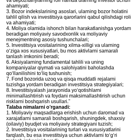
va depozitariylarning roli hamda ularning investor uchun
ahamiyati;
3. Bozor indekslarining asoslari, ularning bozor holatini
tahlil qilish va investitsiya qarorlarini qabul qilishdagi roli
va ahamiyati;
4. Moliya olamida ishonch bilan harakatlanishga yordam
beradigan moliyaviy savodxonlik va moliyaviy
menejmentning asosiy tushunchalari;
5. Investitsiya vositalarining xilma-xilligi va ularning
o‘ziga xos xususiyatlari, bu mos aktivlarni samarali
tanlash imkonini beradi;
6. Aksiyalarning fundamental tahlili va uning
kompaniyalar qiymati va salohiyatini baholashda
qo‘llanilishini to‘liq tushunish;
7. Fond bozorida uzoq va qisqa muddatli rejalarni
tuzishga yordam beradigan investitsiya strategiyalari;
8. Investitsiyalash jarayonida yo‘qotishlarni
minimallashtirish va foydani maksimallashtirish uchun
risklarni boshqarish usullari."
Talaba nimalarni o‘rganadi:
1. Moliyaviy maqsadlarga erishish uchun daromad va
xarajatlarni samarali boshqarish, shuningdek, shaxsiy
(oilaviy) byudjet va moliyaviy strategiyani tuzish;
2. Investitsiya vositalarining turlari va xususiyatlarini
farqlash, bu esa investitsiya uchun aktivlarni to‘g‘ri