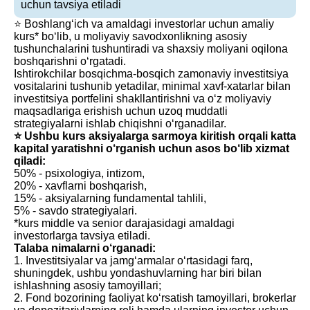
uchun tavsiya etiladi
⭐️ Boshlang‘ich va amaldagi investorlar uchun amaliy
kurs* bo‘lib, u moliyaviy savodxonlikning asosiy
tushunchalarini tushuntiradi va shaxsiy moliyani oqilona
boshqarishni o‘rgatadi.
Ishtirokchilar bosqichma-bosqich zamonaviy investitsiya
vositalarini tushunib yetadilar, minimal xavf-xatarlar bilan
investitsiya portfelini shakllantirishni va o‘z moliyaviy
maqsadlariga erishish uchun uzoq muddatli
strategiyalarni ishlab chiqishni o‘rganadilar.
⭐️ Ushbu kurs aksiyalarga sarmoya kiritish orqali katta
kapital yaratishni o‘rganish uchun asos bo‘lib xizmat
qiladi:
50% - psixologiya, intizom,
20% - xavflarni boshqarish,
15% - aksiyalarning fundamental tahlili,
5% - savdo strategiyalari.
*kurs middle va senior darajasidagi amaldagi
investorlarga tavsiya etiladi.
Talaba nimalarni o‘rganadi:
1. Investitsiyalar va jamg‘armalar o‘rtasidagi farq,
shuningdek, ushbu yondashuvlarning har biri bilan
ishlashning asosiy tamoyillari;
2. Fond bozorining faoliyat ko‘rsatish tamoyillari, brokerlar