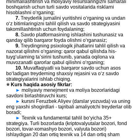
minimallashtirish va moliyaviy resurslaringizni samarali
boshqarish uchun turli savdo vositalarida risklarni
hisoblashni o‘rganing;
7.
Treyderlik jurnalini yuritishni o‘rganing va undan
o‘z bitimlaringizni tahlil qilish va savdo strategiyasini
takomillashtirish uchun foydalaning;
8.
Savdo platformasining ishlashini tushunasiz va
qanday qilib barqaror foyda olishni o‘rganasiz;
9.
Treydingning psixologik jihatlarini tahlil qilish va
nazorat qilishni o‘rganing: qaror qabul qilishda his-
tuyg‘ularning ta’sirini tushunib, yanada oqilona va
muvozanatli qarorlar qabul qilishni o‘rganing;
10.
Muvaffaqiyatli va barqaror savdo uchun asos
bo‘ladigan treyderning shaxsiy rejasini va o‘z savdo
strategiyalarini ishlab chiqing.
⭐️ Kurs haqida asosiy fikrlar:
►
moliyaviy menejment va moliya bozorlaridagi
savdoni birlashtiruvchi kurs;
►
kursni Feruzbek Aliyev (darslar yozuvda) va uning
eng yaxshi shogirdlari - tajribali amaliyotchi treyderlar olib
boradi;
►
Texnik va fundamental tahlil bo‘yicha 35+
strategiya. Turli bozorlarda (kriptovalyutalar bozori, fond
bozori, tovar-xomashyo bozori, valyuta bozori)
ishlaydigan 20 dan ortiq texnik va 14 dan ortiq sham