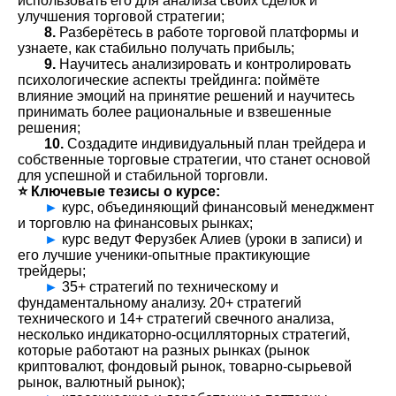
использовать его для анализа своих сделок и
улучшения торговой стратегии;
8.
Разберётесь в работе торговой платформы и
узнаете, как стабильно получать прибыль;
9.
Научитесь анализировать и контролировать
психологические аспекты трейдинга: поймёте
влияние эмоций на принятие решений и научитесь
принимать более рациональные и взвешенные
решения;
10.
Создадите индивидуальный план трейдера и
собственные торговые стратегии, что станет основой
для успешной и стабильной торговли.
⭐️ Ключевые тезисы о курсе:
►
курс, объединяющий финансовый менеджмент
и торговлю на финансовых рынках;
►
курс ведут Ферузбек Алиев (уроки в записи) и
его лучшие ученики-опытные практикующие
трейдеры;
►
35+ стратегий по техническому и
фундаментальному анализу. 20+ стратегий
технического и 14+ стратегий свечного анализа,
несколько индикаторно-осцилляторных стратегий,
которые работают на разных рынках (рынок
криптовалют, фондовый рынок, товарно-сырьевой
рынок, валютный рынок);