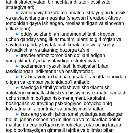
tahlili strategiyalari, bir nechta indikator- ossillyator
strategiyalari;
►
zamonaviy bozorlarda amalda ishlaydigan klassik
va qayta ishlangan naqshlar (shaxsan Feruzbek Aliyev
tomonidan qayta ishlangan, moslashtirilgan va sinovdan
o‘tkazilgan);
►
oddiy so‘zlar bilan fundamental tahlil: treyder
uchun qanday yangiliklar muhim, ularni to‘g‘ri o‘qish va
savdoda qanday foydalanish kerak; asosiy iqtisodiy
ko‘rsatkichlar va ularning bozorga ta’siri;
►
treyderlarimiz tomonidan qo‘llaniladigan
yangiliklar bo‘yicha ishlaydigan strategiyalar;
►
sozlamalarni yaxshilash funksiyalari bilan
tasdiqlangan indikatorlar va ossillyatorlar;
►
biz berayotgan barcha narsalar - amalda sinovdan
o‘tgan va kompaniya ichida qo‘llaniladi;
►
savdoga tizimli yondashuvni shakllantirish,
xatolarni minimallashtirish va hissiy muvozanatni saqlash
uchun muhim bo‘lgan risk-menejment, kapitalni
boshqarish va treyding psixologiyasi bo‘yicha aniq
ko‘rsatmalar, algoritmlar va amaliy maslahatlar;
►
kurs eng yaxshi jahon amaliyotlariga asoslangan
bo‘lib, jahon ekspertlari (millionlab va milliardlab dollar
mablag‘ga ega bo‘lgan) ishtirok etadi, ular ochiq tarzda
topib bo‘lmaydigan qimmatli tajriba va bilimlar bilan