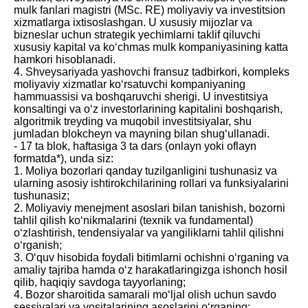
mulk fanlari magistri (MSc. RE) moliyaviy va investitsion
xizmatlarga ixtisoslashgan. U xususiy mijozlar va
bizneslar uchun strategik yechimlarni taklif qiluvchi
xususiy kapital va ko‘chmas mulk kompaniyasining katta
hamkori hisoblanadi.
4. Shveysariyada yashovchi fransuz tadbirkori, kompleks
moliyaviy xizmatlar ko‘rsatuvchi kompaniyaning
hammuassisi va boshqaruvchi sherigi. U investitsiya
konsaltingi va o‘z investorlarining kapitalini boshqarish,
algoritmik treyding va muqobil investitsiyalar, shu
jumladan blokcheyn va mayning bilan shug‘ullanadi.
- 17 ta blok, haftasiga 3 ta dars (onlayn yoki oflayn
formatda*), unda siz:
1. Moliya bozorlari qanday tuzilganligini tushunasiz va
ularning asosiy ishtirokchilarining rollari va funksiyalarini
tushunasiz;
2. Moliyaviy menejment asoslari bilan tanishish, bozorni
tahlil qilish ko‘nikmalarini (texnik va fundamental)
o‘zlashtirish, tendensiyalar va yangiliklarni tahlil qilishni
o‘rganish;
3. O‘quv hisobida foydali bitimlarni ochishni o‘rganing va
amaliy tajriba hamda o‘z harakatlaringizga ishonch hosil
qilib, haqiqiy savdoga tayyorlaning;
4. Bozor sharoitida samarali mo‘ljal olish uchun savdo
sessiyalari va vositalarining asoslarini o‘rganing;