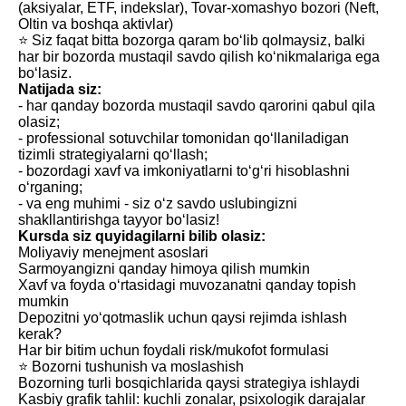
(aksiyalar, ETF, indekslar), Tovar-xomashyo bozori (Neft,
Oltin va boshqa aktivlar)
⭐️ Siz faqat bitta bozorga qaram bo‘lib qolmaysiz, balki
har bir bozorda mustaqil savdo qilish ko‘nikmalariga ega
bo‘lasiz.
Natijada siz:
- har qanday bozorda mustaqil savdo qarorini qabul qila
olasiz;
- professional sotuvchilar tomonidan qo‘llaniladigan
tizimli strategiyalarni qo‘llash;
- bozordagi xavf va imkoniyatlarni to‘g‘ri hisoblashni
o‘rganing;
- va eng muhimi - siz o‘z savdo uslubingizni
shakllantirishga tayyor bo‘lasiz!
Kursda siz quyidagilarni bilib olasiz:
Moliyaviy menejment asoslari
Sarmoyangizni qanday himoya qilish mumkin
Xavf va foyda o‘rtasidagi muvozanatni qanday topish
mumkin
Depozitni yo‘qotmaslik uchun qaysi rejimda ishlash
kerak?
Har bir bitim uchun foydali risk/mukofot formulasi
⭐️ Bozorni tushunish va moslashish
Bozorning turli bosqichlarida qaysi strategiya ishlaydi
Kasbiy grafik tahlil: kuchli zonalar, psixologik darajalar