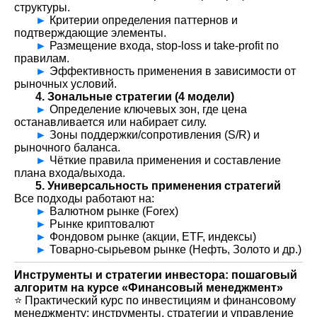
структуры.
►
Критерии определения паттернов и
подтверждающие элементы.
►
Размещение входа, stop-loss и take-profit по
правилам.
►
Эффективность применения в зависимости от
рыночных условий.
4.
Зональные стратегии (4 модели)
►
Определение ключевых зон, где цена
останавливается или набирает силу.
►
Зоны поддержки/сопротивления (S/R) и
рыночного баланса.
►
Чёткие правила применения и составление
плана входа/выхода.
5.
Универсальность применения стратегий
Все подходы работают на:
►
Валютном рынке (Forex)
►
Рынке криптовалют
►
Фондовом рынке (акции, ETF, индексы)
►
Товарно-сырьевом рынке (Нефть, Золото и др.)
Инструменты и стратегии инвестора: пошаговый
алгоритм на курсе «Финансовый менеджмент»
⭐️ Практический курс по инвестициям и финансовому
менеджменту: инструменты, стратегии и управление