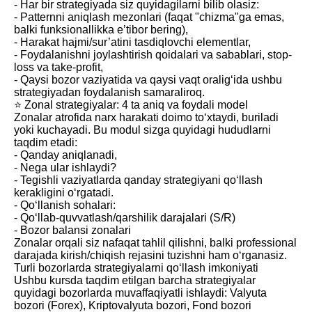
- Har bir strategiyada siz quyidagilarni bilib olasiz:
- Patternni aniqlash mezonlari (faqat "chizma"ga emas,
balki funksionallikka e’tibor bering),
- Harakat hajmi/sur’atini tasdiqlovchi elementlar,
- Foydalanishni joylashtirish qoidalari va sabablari, stop-
loss va take-profit,
- Qaysi bozor vaziyatida va qaysi vaqt oralig‘ida ushbu
strategiyadan foydalanish samaraliroq.
⭐️ Zonal strategiyalar: 4 ta aniq va foydali model
Zonalar atrofida narx harakati doimo to‘xtaydi, buriladi
yoki kuchayadi. Bu modul sizga quyidagi hududlarni
taqdim etadi:
- Qanday aniqlanadi,
- Nega ular ishlaydi?
- Tegishli vaziyatlarda qanday strategiyani qo‘llash
kerakligini o‘rgatadi.
- Qo‘llanish sohalari:
- Qo‘llab-quvvatlash/qarshilik darajalari (S/R)
- Bozor balansi zonalari
Zonalar orqali siz nafaqat tahlil qilishni, balki professional
darajada kirish/chiqish rejasini tuzishni ham o‘rganasiz.
Turli bozorlarda strategiyalarni qo‘llash imkoniyati
Ushbu kursda taqdim etilgan barcha strategiyalar
quyidagi bozorlarda muvaffaqiyatli ishlaydi: Valyuta
bozori (Forex), Kriptovalyuta bozori, Fond bozori