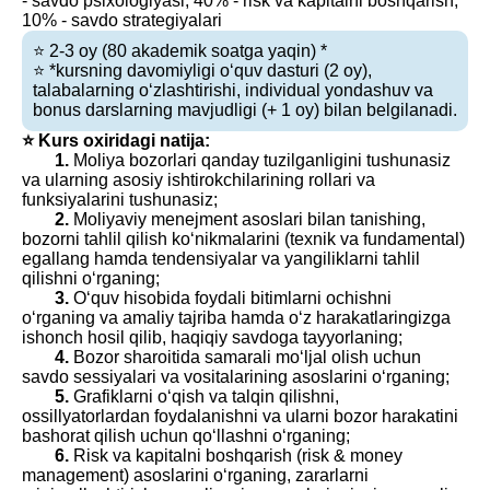
- savdo psixologiyasi, 40% - risk va kapitalni boshqarish,
10% - savdo strategiyalari
⭐️ 2-3 oy (80 akademik soatga yaqin) *
⭐️ *kursning davomiyligi o‘quv dasturi (2 oy),
talabalarning o‘zlashtirishi, individual yondashuv va
bonus darslarning mavjudligi (+ 1 oy) bilan belgilanadi.
⭐️ Kurs oxiridagi natija:
1.
Moliya bozorlari qanday tuzilganligini tushunasiz
va ularning asosiy ishtirokchilarining rollari va
funksiyalarini tushunasiz;
2.
Moliyaviy menejment asoslari bilan tanishing,
bozorni tahlil qilish ko‘nikmalarini (texnik va fundamental)
egallang hamda tendensiyalar va yangiliklarni tahlil
qilishni o‘rganing;
3.
O‘quv hisobida foydali bitimlarni ochishni
o‘rganing va amaliy tajriba hamda o‘z harakatlaringizga
ishonch hosil qilib, haqiqiy savdoga tayyorlaning;
4.
Bozor sharoitida samarali mo‘ljal olish uchun
savdo sessiyalari va vositalarining asoslarini o‘rganing;
5.
Grafiklarni o‘qish va talqin qilishni,
ossillyatorlardan foydalanishni va ularni bozor harakatini
bashorat qilish uchun qo‘llashni o‘rganing;
6.
Risk va kapitalni boshqarish (risk & money
management) asoslarini o‘rganing, zararlarni