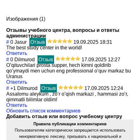
Изображения (1)
Отзывы учебного центра, вопросы и ответы
администрации
#
0
Jasur
Отзыв
19.09.2025 18:31
The best study center in the world!
Ответить
#
0
Dilmurod
Отзыв
17.09.2025 12:27
O’qituvchilari prosta supper, hech kimni qoldirib
qo’ymaydi men uchun eng professional o’quv markaz bu
Uranus
Ответить
#
+1
Dilmurod
Отзыв
17.09.2025 12:24
Assalomu aleykum , zo’r o’qish markazi , hammasi zo’r,
qimmatli bilimlar oldim!
Ответить
Обновить список комментариев
Добавить отзыв или вопрос учебному центру
Правила публикации комментариев
Пользователям категорически запрещается использовать
ненормативную лексику, призывать к национальной и