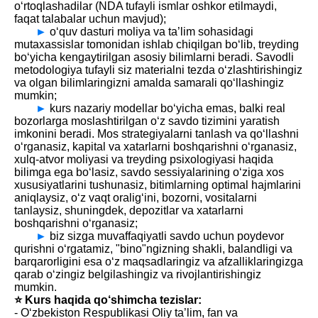
o‘rtoqlashadilar (NDA tufayli ismlar oshkor etilmaydi,
faqat talabalar uchun mavjud);
►
o‘quv dasturi moliya va ta’lim sohasidagi
mutaxassislar tomonidan ishlab chiqilgan bo‘lib, treyding
bo‘yicha kengaytirilgan asosiy bilimlarni beradi. Savodli
metodologiya tufayli siz materialni tezda o‘zlashtirishingiz
va olgan bilimlaringizni amalda samarali qo‘llashingiz
mumkin;
►
kurs nazariy modellar bo‘yicha emas, balki real
bozorlarga moslashtirilgan o‘z savdo tizimini yaratish
imkonini beradi. Mos strategiyalarni tanlash va qo‘llashni
o‘rganasiz, kapital va xatarlarni boshqarishni o‘rganasiz,
xulq-atvor moliyasi va treyding psixologiyasi haqida
bilimga ega bo‘lasiz, savdo sessiyalarining o‘ziga xos
xususiyatlarini tushunasiz, bitimlarning optimal hajmlarini
aniqlaysiz, o‘z vaqt oralig‘ini, bozorni, vositalarni
tanlaysiz, shuningdek, depozitlar va xatarlarni
boshqarishni o‘rganasiz;
►
biz sizga muvaffaqiyatli savdo uchun poydevor
qurishni o‘rgatamiz, "bino"ngizning shakli, balandligi va
barqarorligini esa o‘z maqsadlaringiz va afzalliklaringizga
qarab o‘zingiz belgilashingiz va rivojlantirishingiz
mumkin.
⭐️ Kurs haqida qo‘shimcha tezislar:
- O‘zbekiston Respublikasi Oliy ta’lim, fan va