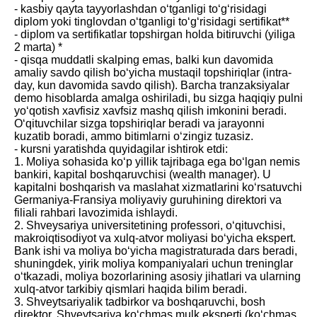
- kasbiy qayta tayyorlashdan o‘tganligi to‘g‘risidagi
diplom yoki tinglovdan o‘tganligi to‘g‘risidagi sertifikat**
- diplom va sertifikatlar topshirgan holda bitiruvchi (yiliga
2 marta) *
- qisqa muddatli skalping emas, balki kun davomida
amaliy savdo qilish bo‘yicha mustaqil topshiriqlar (intra-
day, kun davomida savdo qilish). Barcha tranzaksiyalar
demo hisoblarda amalga oshiriladi, bu sizga haqiqiy pulni
yo‘qotish xavfisiz xavfsiz mashq qilish imkonini beradi.
O‘qituvchilar sizga topshiriqlar beradi va jarayonni
kuzatib boradi, ammo bitimlarni o‘zingiz tuzasiz.
- kursni yaratishda quyidagilar ishtirok etdi:
1. Moliya sohasida ko‘p yillik tajribaga ega bo‘lgan nemis
bankiri, kapital boshqaruvchisi (wealth manager). U
kapitalni boshqarish va maslahat xizmatlarini ko‘rsatuvchi
Germaniya-Fransiya moliyaviy guruhining direktori va
filiali rahbari lavozimida ishlaydi.
2. Shveysariya universitetining professori, o‘qituvchisi,
makroiqtisodiyot va xulq-atvor moliyasi bo‘yicha ekspert.
Bank ishi va moliya bo‘yicha magistraturada dars beradi,
shuningdek, yirik moliya kompaniyalari uchun treninglar
o‘tkazadi, moliya bozorlarining asosiy jihatlari va ularning
xulq-atvor tarkibiy qismlari haqida bilim beradi.
3. Shveytsariyalik tadbirkor va boshqaruvchi, bosh
direktor, Shveytsariya ko‘chmas mulk eksperti (ko‘chmas