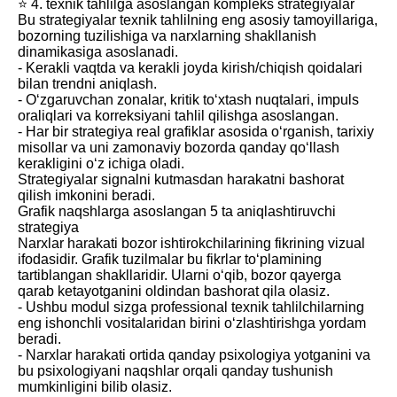
⭐️ 4. texnik tahlilga asoslangan kompleks strategiyalar
Bu strategiyalar texnik tahlilning eng asosiy tamoyillariga,
bozorning tuzilishiga va narxlarning shakllanish
dinamikasiga asoslanadi.
- Kerakli vaqtda va kerakli joyda kirish/chiqish qoidalari
bilan trendni aniqlash.
- O‘zgaruvchan zonalar, kritik to‘xtash nuqtalari, impuls
oraliqlari va korreksiyani tahlil qilishga asoslangan.
- Har bir strategiya real grafiklar asosida o‘rganish, tarixiy
misollar va uni zamonaviy bozorda qanday qo‘llash
kerakligini o‘z ichiga oladi.
Strategiyalar signalni kutmasdan harakatni bashorat
qilish imkonini beradi.
Grafik naqshlarga asoslangan 5 ta aniqlashtiruvchi
strategiya
Narxlar harakati bozor ishtirokchilarining fikrining vizual
ifodasidir. Grafik tuzilmalar bu fikrlar to‘plamining
tartiblangan shakllaridir. Ularni o‘qib, bozor qayerga
qarab ketayotganini oldindan bashorat qila olasiz.
- Ushbu modul sizga professional texnik tahlilchilarning
eng ishonchli vositalaridan birini o‘zlashtirishga yordam
beradi.
- Narxlar harakati ortida qanday psixologiya yotganini va
bu psixologiyani naqshlar orqali qanday tushunish
mumkinligini bilib olasiz.