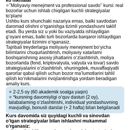
ko‘nikmalar
⭐️"Moliyaviy menejment va professional savdo" kursi: real
bozorlar uchun ishlab chiqilgan kuchli strategiyalar
to‘plami
Ushbu kurs shunchaki nazariya emas, balki savdodan
daromad olishni o‘rganishga tizimli yondashuvni taklif
etadi. Bu yerda siz u yoki bu vaziyatda ishlaydigan
g‘oyani emas, balki turli bozorlarda barqaror ishlaydigan
strategiyalar tizimini o‘rganasiz.
Tajribali treyderlarga moliyaviy menejment bo‘yicha
bilimlarini chuqurlashtirish, moliyaviy xatarlarni
boshqarishning asosiy jihatlarini o‘zlashtirish, moliya
bozorlarida (fond, kriptovalyuta, valyuta va tovar) savdo
strategiyalarini o‘zlashtirish, shuningdek, muvaffaqiyatli
qarorlar qabul qilish uchun bozor ma’lumotlarini tahlil
qilish ko‘nikmalarini rivojlantirishga yordam beradigan
amaliy kurs.
⭐️ 2-2,5 oy (60 akademik soatga yaqin)
⭐️ *kursning davomiyligi o‘quv dasturi (2 oy),
talabalarning o‘zlashtirishi, individual yondashuvning
mavjudligi, bonusli darslar (+ 2 hafta) bilan belgilanadi
Kurs davomida siz quyidagi kuchli va sinovdan
o‘tgan strategiyalar bilan ishlashni mukammal
o‘rganasiz: