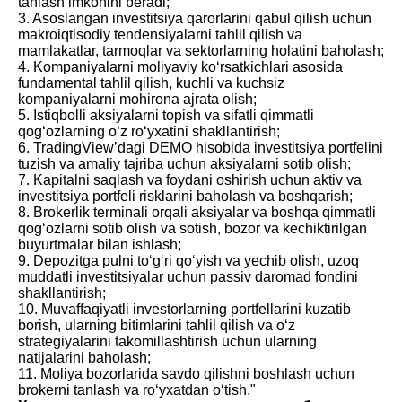
tanlash imkonini beradi;
3. Asoslangan investitsiya qarorlarini qabul qilish uchun
makroiqtisodiy tendensiyalarni tahlil qilish va
mamlakatlar, tarmoqlar va sektorlarning holatini baholash;
4. Kompaniyalarni moliyaviy ko‘rsatkichlari asosida
fundamental tahlil qilish, kuchli va kuchsiz
kompaniyalarni mohirona ajrata olish;
5. Istiqbolli aksiyalarni topish va sifatli qimmatli
qog‘ozlarning o‘z ro‘yxatini shakllantirish;
6. TradingView’dagi DEMO hisobida investitsiya portfelini
tuzish va amaliy tajriba uchun aksiyalarni sotib olish;
7. Kapitalni saqlash va foydani oshirish uchun aktiv va
investitsiya portfeli risklarini baholash va boshqarish;
8. Brokerlik terminali orqali aksiyalar va boshqa qimmatli
qog‘ozlarni sotib olish va sotish, bozor va kechiktirilgan
buyurtmalar bilan ishlash;
9. Depozitga pulni to‘g‘ri qo‘yish va yechib olish, uzoq
muddatli investitsiyalar uchun passiv daromad fondini
shakllantirish;
10. Muvaffaqiyatli investorlarning portfellarini kuzatib
borish, ularning bitimlarini tahlil qilish va o‘z
strategiyalarini takomillashtirish uchun ularning
natijalarini baholash;
11. Moliya bozorlarida savdo qilishni boshlash uchun
brokerni tanlash va ro‘yxatdan o‘tish."