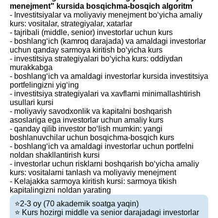
menejment" kursida bosqichma-bosqich algoritm
- Investitsiyalar va moliyaviy menejment bo‘yicha amaliy
kurs: vositalar, strategiyalar, xatarlar
- tajribali (middle, senior) investorlar uchun kurs
- boshlang‘ich (kamroq darajada) va amaldagi investorlar
uchun qanday sarmoya kiritish bo‘yicha kurs
- investitsiya strategiyalari bo‘yicha kurs: oddiydan
murakkabga
- boshlang‘ich va amaldagi investorlar kursida investitsiya
portfelingizni yig‘ing
- investitsiya strategiyalari va xavflarni minimallashtirish
usullari kursi
- moliyaviy savodxonlik va kapitalni boshqarish
asoslariga ega investorlar uchun amaliy kurs
- qanday qilib investor bo‘lish mumkin: yangi
boshlanuvchilar uchun bosqichma-bosqich kurs
- boshlang‘ich va amaldagi investorlar uchun portfelni
noldan shakllantirish kursi
- investorlar uchun risklarni boshqarish bo‘yicha amaliy
kurs: vositalarni tanlash va moliyaviy menejment
- Kelajakka sarmoya kiritish kursi: sarmoya tikish
kapitalingizni noldan yarating
⭐️2-3 oy (70 akademik soatga yaqin)
⭐️ Kurs hozirgi middle va senior darajadagi investorlar