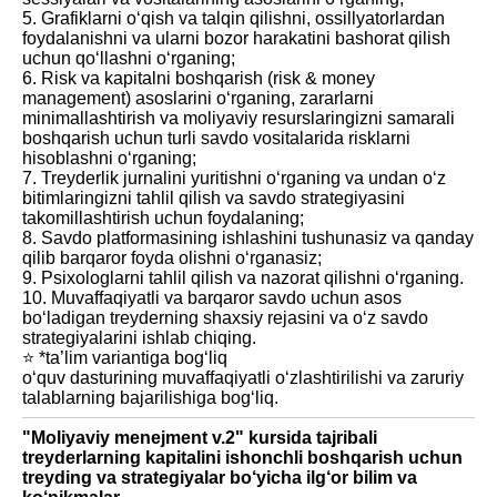
5. Grafiklarni o‘qish va talqin qilishni, ossillyatorlardan
foydalanishni va ularni bozor harakatini bashorat qilish
uchun qo‘llashni o‘rganing;
6. Risk va kapitalni boshqarish (risk & money
management) asoslarini o‘rganing, zararlarni
minimallashtirish va moliyaviy resurslaringizni samarali
boshqarish uchun turli savdo vositalarida risklarni
hisoblashni o‘rganing;
7. Treyderlik jurnalini yuritishni o‘rganing va undan o‘z
bitimlaringizni tahlil qilish va savdo strategiyasini
takomillashtirish uchun foydalaning;
8. Savdo platformasining ishlashini tushunasiz va qanday
qilib barqaror foyda olishni o‘rganasiz;
9. Psixologlarni tahlil qilish va nazorat qilishni o‘rganing.
10. Muvaffaqiyatli va barqaror savdo uchun asos
bo‘ladigan treyderning shaxsiy rejasini va o‘z savdo
strategiyalarini ishlab chiqing.
⭐️ *ta’lim variantiga bog‘liq
o‘quv dasturining muvaffaqiyatli o‘zlashtirilishi va zaruriy
talablarning bajarilishiga bog‘liq.
"Moliyaviy menejment v.2" kursida tajribali
treyderlarning kapitalini ishonchli boshqarish uchun
treyding va strategiyalar bo‘yicha ilg‘or bilim va