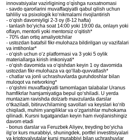
innovatsiyalar vazirligining o‘qishga ruxsatnomasi
- savdo qarorlarini muvaffaqiyatli qabul qilish uchun
tahliliy va psixologik ko‘nikmalarni rivojlantirish
- o‘qish davomiyligi 2-3 oy (8-12 hafta)
- tanlash bo‘yicha soat 14:00 yoki 19:00 da, onlayn yoki
oflayn, mentorli yoki mentorsiz o‘qitish*
- 70% dan ortiq amaliyotchilar
- ustozdan batafsil fikr-mulohaza bildirilgan uy vazifalari
va imtihonlar*
- o‘qish uchun o‘z platformasi va 3 yoki 5 oylik
materiallarga kirish imkoniyati*
- o‘qish davomida va o‘qishdan keyin 1 oy davomida
ustozdan fikr-mulohaza va qo‘llab-quvvatlash*
- chatlar va jonli uchrashuvlarda guruhdoshlar bilan
muloqot va netvorking*
- o‘qishni muvaffaqiyatli tamomlagan talabalar Uranus
hamfikrlar hamjamiyatiga bepul qo‘shiladi. U yerda
muntazam ravishda dolzarb mavzularda darslar
o‘tkaziladi, bitiruvchilarning savollari va keyslari ko‘rib
chiqiladi, muhim yangiliklar va o‘zgarishlar muhokama
qilinadi. Kursni tugatgandan keyin ham rivojlanishingiz
davom etadi
- bonus darslar va Feruzbek Aliyev, treyding bo‘yicha
ilg‘or kurs murabbiyi, shuningdek, portfel investitsiyalari
va kriptovalyutalar kursi murabbiyi bilan uchrashuvlar