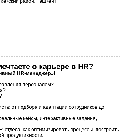
гбекский район, Ташкент
мечтаете о карьере в HR?
тивный HR-менеджер»!
равления персоналом?
да?
?
та: от подбора и адаптации сотрудников до
 реальные кейсы, интерактивные задания,
-отдела: как оптимизировать процессы, построить
й продуктивности.