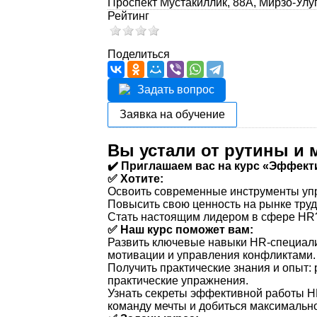
Проспект Мустакиллик, 88A, Мирзо-Улу
Рейтинг
Поделиться
Задать вопрос
Заявка на обучение
Вы устали от рутины и 
✔️ Приглашаем вас на курс «Эффек
✅ Хотите:
Освоить современные инструменты уп
Повысить свою ценность на рынке тру
Стать настоящим лидером в сфере HR
✅ Наш курс поможет вам:
Развить ключевые навыки HR-специалис
мотивации и управления конфликтами.
Получить практические знания и опыт:
практические упражнения.
Узнать секреты эффективной работы HR
команду мечты и добиться максимально