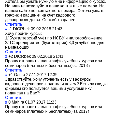
Хотела бы узнать нужную мне информацию о курсах.
Напишите пожалуйста ваши контактные номера. На
вашем сайте нет контактного номера. Хотела узнать
график и расценки на счет кадрового
делопроизводств
а. Спасибо заранее.
Ответить
#
-1
DIORbek
09.02.2018 21:43
Хочу пройти курсы:
1/ Бухгалтерский учёт по НСБУ и налогообложение
2/ 1С предприятие (бухгалтерия) 8,3 углублённо для
начинающих
Ответить
#
+2
DIORbek
09.02.2018 21:41
Прошу отправить план-график учебных курсов или
семинаров (платных и бесплатных) за 2018 г
Ответить
#
+1
Ольга
27.11.2017 12:35
Здравствуйте, хочу уточнить есть у вас курсы
кадрового делопроизводств
а и почем? Есть ли скидка
фирмам кто пользуется вашими услугами иkv
подписан на Вас?:
Ответить
#
0
Mahira
01.07.2017 11:23
Прошу отправить план-график учебных курсов или
семинаров (платных и бесплатных) за 2017г