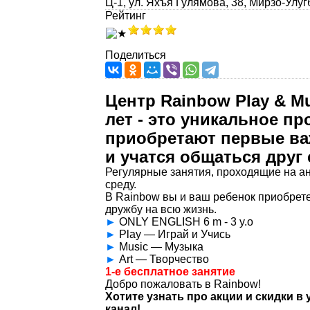
Ц-1, ул. Яхъя Гулямова, 38, Мирзо-Улу
Рейтинг
Поделиться
Центр Rainbow Play & Mu
лет - это уникальное п
приобретают первые ва
и учатся общаться друг 
Регулярные занятия, проходящие на а
среду.
В Rainbow вы и ваш ребенок приобрете
дружбу на всю жизнь.
►
ONLY ENGLISH 6 m - 3 y.o
►
Play — Играй и Учись
►
Music — Музыка
►
Art — Творчество
1-е бесплатное занятие
Добро пожаловать в Rainbow!
Хотите узнать про акции и скидки в
канал!