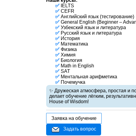
Наши курсы:
✅
IELTS
✅
CEFR
✅
Английский язык (тестирование)
✅
General English (Beginner – Adva
✅
Узбекский язык и литература
✅
Русский язык и литература
✅
История
✅
Математика
✅
Физика
✅
Химия
✅
Биология
✅
Math in English
✅
SAT
✅
Ментальная арифметика
✅
Почемучка
✨ Дружеская атмосфера, простая и п
делает обучение лёгким, результати
House of Wisdom!
Заявка на обучение
Задать вопрос