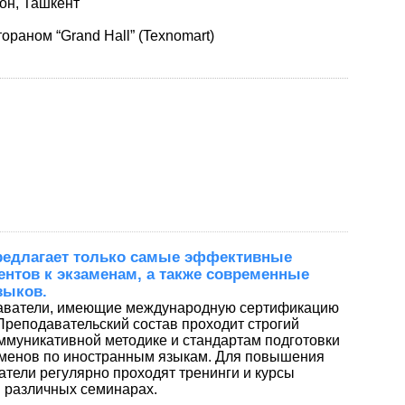
он, Ташкент
ораном “Grand Hall” (Texnomart)
редлагает только самые эффективные
нтов к экзаменам, а также современные
зыков.
даватели, имеющие международную сертификацию
Преподавательский состав проходит строгий
оммуникативной методике и стандартам подготовки
аменов по иностранным языкам. Для повышения
атели регулярно проходят тренинги и курсы
 различных семинарах.