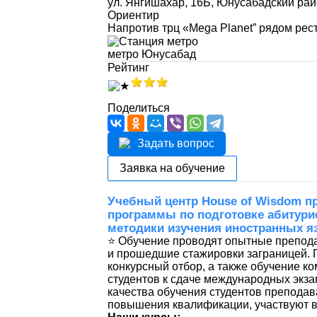
ул. Янгишахар, 16Б, Юнусабадский рай
Ориентир
Напротив трц «Mega Planet” рядом рест
метро Юнусабад
Рейтинг
Поделиться
Задать вопрос
Заявка на обучение
Учебный центр House of Wisdom п
программы по подготовке абитурие
методики изучения иностранных я
⭐️ Обучение проводят опытные препо
и прошедшие стажировки заграницей. 
конкурсный отбор, а также обучение к
студентов к сдаче международных экз
качества обучения студентов преподав
повышения квалификации, участвуют в