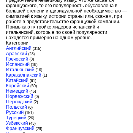
предпочтение немецкому языку. Что же касается
французского, то его популярность обусловлена в
большей степени индивидуальной необходимостью —
симпатией к языку, истории страны или, скажем, при
работе в представительстве французкой компании.
Примыкают к тройке лидеров испанский и
итальянский, которые по своей популярности
находятся примерно на одном уровне.
Категории
Английский
(315)
Арабский
(28)
Греческий
(0)
Испанский
(19)
Итальянский
(16)
Каракалпакский
(1)
Китайский
(61)
Корейский
(60)
Немецкий
(46)
Норвежский
(0)
Персидский
(2)
Польский
(0)
Русский
(151)
Турецкий
(26)
Узбекский
(43)
Французский
(29)