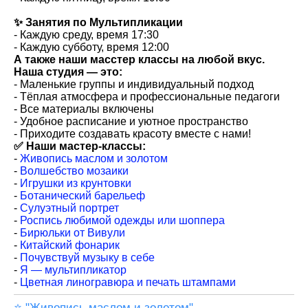
✨ Занятия по Мультипликации
- Каждую среду, время 17:30
- Каждую субботу, время 12:00
А также наши масстер классы на любой вкус.
Наша студия — это:
- Маленькие группы и индивидуальный подход
- Тёплая атмосфера и профессиональные педагоги
- Все материалы включены
- Удобное расписание и уютное пространство
- Приходите создавать красоту вместе с нами!
✅ Наши мастер-классы:
-
Живопись маслом и золотом
-
Волшебство мозаики
-
Игрушки из крунтовки
-
Ботанический барельеф
-
Сулуэтный портрет
-
Роспись любимой одежды или шоппера
-
Бирюльки от Вивули
-
Китайский фонарик
-
Почувствуй музыку в себе
-
Я — мультипликатор
-
Цветная линогравюра и печать штампами
⭐️ "Живопись маслом и золотом"