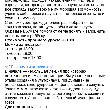
Мастер-класс подходит как маленьким (+4), так и
взрослым, которые давно хотели научиться играть, но
всё откладывают свою мечту. Хорошая возможность
уделить себе время и научиться не только играть, но и
сочинять музыку.
С детьми урок проходит очень разнообразно: не
только играем, но танцуем, поём и даже рисуем.
Образы на бумаге помогают легче понять и запомнить
информацию ребёнку.
Стоимость пробного урока:
200 000
Можно записаться:
- пятница 18:00
- суббота 18:00
- воскресенье 18:00
⭐️ "Я — мультипликатор"
В начале — небольшая лекция про историю
возникновения мультипликации. Вы узнаете основные
этапы создания мультфильма: придумывание
персонажа, конструирование фона, съёмка и озвучка.
Узнаете, что такое фаза и сколько кадров в секунду.
Затем каждый придумает своего персонажа, оживит и
озвучит его. И вот — ваш собственный мультфильм
готов.
Длительность:
2 часа