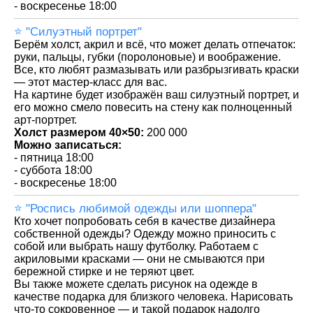
- воскресенье 18:00
⭐️ "Силуэтный портрет"
Берём холст, акрил и всё, что может делать отпечаток:
руки, пальцы, губки (поролоновые) и воображение.
Все, кто любят размазывать или разбрызгивать краски
— этот мастер-класс для вас.
На картине будет изображён ваш силуэтный портрет, и
его можно смело повесить на стену как полноценный
арт-портрет.
Холст размером 40×50:
200 000
Можно записаться:
- пятница 18:00
- суббота 18:00
- воскресенье 18:00
⭐️ "Роспись любимой одежды или шоппера"
Кто хочет попробовать себя в качестве дизайнера
собственной одежды? Одежду можно приносить с
собой или выбрать нашу футболку. Работаем с
акриловыми красками — они не смываются при
бережной стирке и не теряют цвет.
Вы также можете сделать рисунок на одежде в
качестве подарка для близкого человека. Нарисовать
что-то сокровенное — и такой подарок надолго