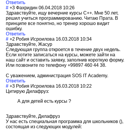
Ответить
#
+3
Фахридин
06.04.2018 10:26
Здравствуйте, ищу вечерние курсы С++. Мне 50 лет,
решил учиться программировани
ю. Читаю Прата. В
принципе все понятно, но тренер хорошо видит
ошибку.
Ответить
#
+2
Робия Исроилова
16.03.2018 10:34
Здравствуйте, Жасур
Следующая группа откроется в течение двух недель.
Если хотите записаться на курсы, можете зайти на
наш сайт и оставить заявку, заполнив короткую форму.
Или позвоните по телефону +99897 460 44 38.
С уважением, администрация SOS IT Academy.
Ответить
#
+3
Робия Исроилова
16.03.2018 10:22
Цитирую Дилафруз:
А для детей есть курсы ?
Здравствуйте, Дилафруз
У нас есть специальная программа для школьников (),
состоящая из следующих модулей: