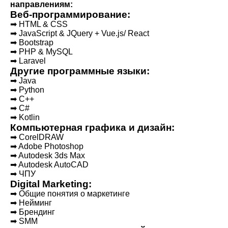
направлениям:
Веб-программирование:
➡ HTML & CSS
➡ JavaScript & JQuery + Vue.js/ React
➡ Bootstrap
➡ PHP & MySQL
➡ Laravel
Другие программные языки:
➡ Java
➡ Python
➡ C++
➡ C#
➡ Kotlin
Компьютерная графика и дизайн:
➡ CorelDRAW
➡ Adobe Photoshop
➡ Autodesk 3ds Max
➡ Autodesk AutoCAD
➡ ЧПУ
Digital Marketing:
➡ Общие понятия о маркетинге
➡ Нейминг
➡ Брендинг
➡ SMM