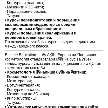
- Контурная пластика;
- Мезонити и 3D-нити;
- Наращивание ресниц;
- Татуаж.
• Курсы переподготовки и повышения
квалификации медсестёр со средне-
специальным образованием.
• Курсы повышения квалификации и
переподготовки врачей.
По окончанию учебных курсов выдается дипломы
международного класса.
Esthete Education — бу АҚШ, Европа ва Япониянинг
косметология стандартлари бўйича рус ва ўзбек
тилида курслар ўтказадиган ва лицензияга эга бўлган
косметология мактаби.
• Косметология йўналиши бўйича ўқитиш:
- Косметология асослари;
- Мезотерапия;
- Ботулинотерапия;
- Контурли пластика;
- Мезоиплар ва 3D-иплар;
- Киприк ўстириш;
- Татуаж.
• Ўрта-махсус маълумотли ҳамшираларни қайта