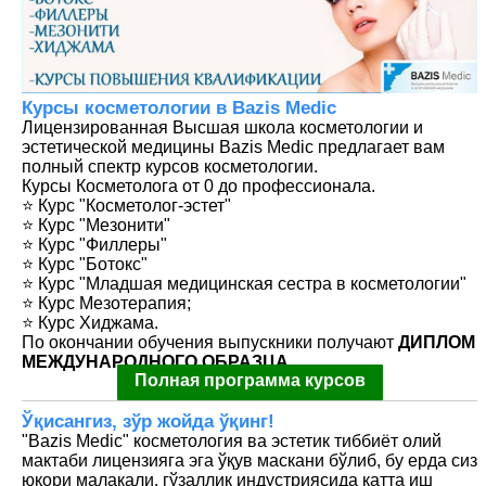
Курсы косметологии в Bazis Medic
Лицензированная Высшая школа косметологии и
эстетической медицины Bazis Medic предлагает вам
полный спектр курсов косметологии.
Курсы Косметолога от 0 до профессионала.
⭐️ Курс "Косметолог-эстет"
⭐️ Курс "Мезонити"
⭐️ Курс "Филлеры"
⭐️ Курс "Ботокс"
⭐️ Курс "Младшая медицинская сестра в косметологии"
⭐️ Курс Мезотерапия;
⭐️ Курс Хиджама.
По окончании обучения выпускники получают
ДИПЛОМ
МЕЖДУНАРОДНОГО ОБРАЗЦА.
Полная программа курсов
Ўқисангиз, зўр жойда ўқинг!
"Bazis Medic" косметология ва эстетик тиббиёт олий
мактаби лицензияга эга ўқув маскани бўлиб, бу ерда сиз
юқори малакали, гўзаллик индустриясида катта иш