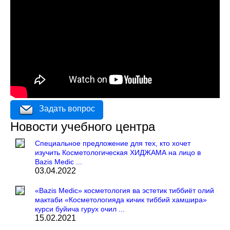
Задать вопрос
Новости учебного центра
Специальное предложение для тех, кто хочет
изучить Косметологическая ХИДЖАМА на лицо в
Bazis Medic ...
03.04.2022
«Bazis Medic» косметология ва эстетик тиббиёт олий
мактаби «Косметологияда кичик тиббий хамшира»
курси буйича гурух очил ...
15.02.2021