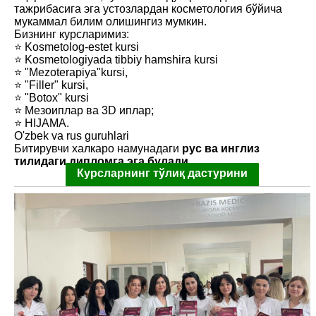
тажрибасига эга устозлардан косметология бўйича
мукаммал билим олишингиз мумкин.
Бизнинг курсларимиз:
⭐️ Kosmetolog-estet kursi
⭐️ Kosmetologiyada tibbiy hamshira kursi
⭐️ "Mezoterapiya"kursi,
⭐️ "Filler" kursi,
⭐️ "Botox" kursi
⭐️ Мезоиплар ва 3D иплар;
⭐️ HIJAMA.
O'zbek va rus guruhlari
Битирувчи халкаро намунадаги
рус ва инглиз
тилидаги дипломга эга булади.
Курсларнинг тўлиқ дастурини