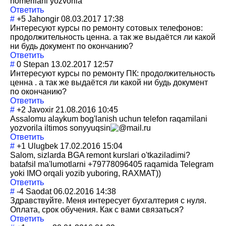
nomerilani yozvorila
Ответить
#
+5
Jahongir
08.03.2017 17:38
Интересуют курсы по ремонту сотовых телефонов:
продолжительнос
ть ценна. а так же выдаётся ли какой
ни будь документ по окончанию?
Ответить
#
0
Stepan
13.02.2017 12:57
Интересуют курсы по ремонту ПК: продолжительнос
ть
ценна . а так же выдаётся ли какой ни будь документ
по окончанию?
Ответить
#
+2
Javoxir
21.08.2016 10:45
Assalomu alaykum bog'lanish uchun telefon raqamilani
yozvorila iltimos
sonyyuqsin
mail.ru
Ответить
#
+1
Ulugbek
17.02.2016 15:04
Salom, sizlarda BGA remont kurslari o'tkaziladimi?
batafsil ma'lumotlarni +79778096405 raqamida Telegram
yoki IMO orqali yozib yuboring, RAXMAT))
Ответить
#
-4
Saodat
06.02.2016 14:38
Здравствуйте. Меня интересует бухгалтерия с нуля.
Оплата, срок обучения. Как с вами связаться?
Ответить