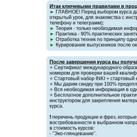
Итак ключевыми правилами в проц
►
ГЛАВНОЕ! Перед выбором курса д
открытый урок, для знакомства с инст
телефону и телеграмм);
►
Теория - только необходимая инфо
►
Практика - 90% практических занят
►
Отработка техник по принципу одна
►
Курирование выпускников после ок
После завершения курса вы получ
⭐️ Сертификат международного образ
номером для проверки вашей квалиф
⭐️ Стартовый набор INKI + стартовый 
⭐️ Мы дарим скидку при 100% предопл
⭐️ Вся необходимая информация в одн
⭐️ Бесплатное дополнительное практ
инструктором для закрепления матер
курса.
❗️ перечень продукции и фрез, которы
востребованности в выбранном напр
в стоимость курсов:
- "Эко-глянцевание".