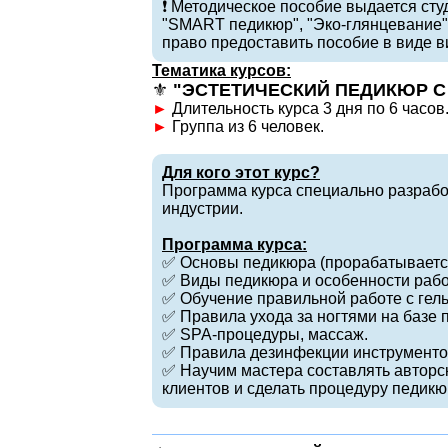
❗️ Методическое пособие выдается ст
"SMART педикюр", "Эко-глянцевание"
право предоставить пособие в виде в
Тематика курсов:
⚜️
"ЭСТЕТИЧЕСКИЙ ПЕДИКЮР С
►
Длительность курса 3 дня по 6 часов
►
Группа из 6 человек.
Для кого этот курс?
Программа курса специально разработ
индустрии.
Программа курса:
✅ Основы педикюра (прорабатываетс
✅ Виды педикюра и особенности рабо
✅ Обучение правильной работе с гель
✅ Правила ухода за ногтями на базе 
✅ SPA-процедуры, массаж.
✅ Правила дезинфекции инструментов
✅ Научим мастера составлять автор
клиентов и сделать процедуру педик