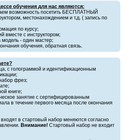
ессе обучения для нас являются:
аем возможность посетить БЕСПЛАТНЫЙ
руктором, местонахождением и т.д. ( запись по
рмация по курсу;
ий вместе с инструктором;
 модель - один мастер;
ончания обучения, обратная связь.
аете?
ца, с голограммой и идентификационным
икации;
набор фрез;
ате;
ой книге;
ическое занятие с сертифицированным
иала в течение первого месяца после окончания
е входят в стартовый набор меняются согласно
авлении.
Внимание!
Стартовый набор не входит