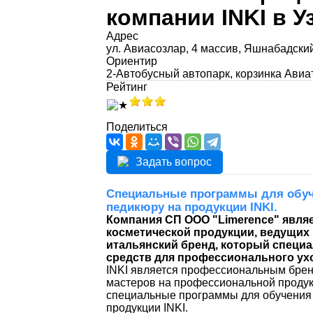
компании INKI в У
Адрес
ул. Авиасозлар, 4 массив, Яшнабадски
Ориентир
2-Автобусный автопарк, корзинка Авиа
Рейтинг
Поделиться
Задать вопрос
Cпециальные программы для обу
педикюру на продукции INKI.
Компания СП ООО "Limerеnce" явл
косметической продукции, ведущих Р
итальянский бренд, который специа
средств для профессионального ухо
INKI является профессиональным брен
мастеров на профессиональной продук
специальные программы для обучения
продукции INKI.