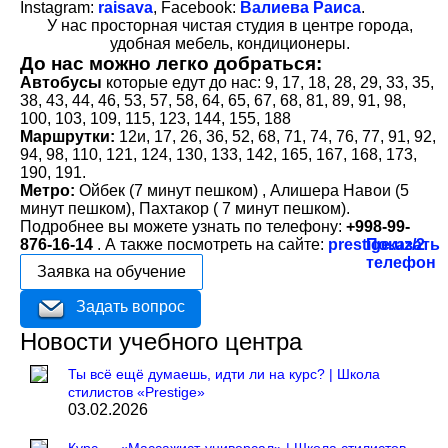
Instagram:
raisava
, Facebook:
Валиева Раиса
.
У нас просторная чистая студия в центре города,
удобная мебель, кондиционеры.
До нас можно легко добраться:
Автобусы
которые едут до нас: 9, 17, 18, 28, 29, 33, 35,
38, 43, 44, 46, 53, 57, 58, 64, 65, 67, 68, 81, 89, 91, 98,
100, 103, 109, 115, 123, 144, 155, 188
Маршрутки:
12и, 17, 26, 36, 52, 68, 71, 74, 76, 77, 91, 92,
94, 98, 110, 121, 124, 130, 133, 142, 165, 167, 168, 173,
190, 191.
Метро:
Ойбек (7 минут пешком) , Алишера Навои (5
минут пешком), Пахтакор ( 7 минут пешком).
Подробнее вы можете узнать по телефону:
+998-99-
876-16-14
. А также посмотреть на сайте:
prestige.uz/2
Показать
телефон
Заявка на обучение
Задать вопрос
Новости учебного центра
Ты всё ещё думаешь, идти ли на курс? | Школа
стилистов «Prestige»
03.02.2026