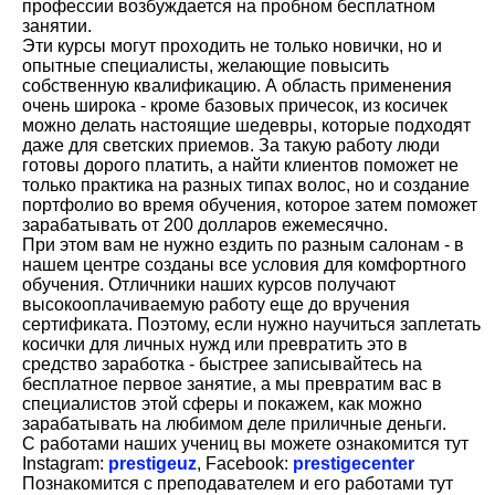
профессии возбуждается на пробном бесплатном
занятии.
Эти курсы могут проходить не только новички, но и
опытные специалисты, желающие повысить
собственную квалификацию. А область применения
очень широка - кроме базовых причесок, из косичек
можно делать настоящие шедевры, которые подходят
даже для светских приемов. За такую работу люди
готовы дорого платить, а найти клиентов поможет не
только практика на разных типах волос, но и создание
портфолио во время обучения, которое затем поможет
зарабатывать от 200 долларов ежемесячно.
При этом вам не нужно ездить по разным салонам - в
нашем центре созданы все условия для комфортного
обучения. Отличники наших курсов получают
высокооплачиваемую работу еще до вручения
сертификата. Поэтому, если нужно научиться заплетать
косички для личных нужд или превратить это в
средство заработка - быстрее записывайтесь на
бесплатное первое занятие, а мы превратим вас в
специалистов этой сферы и покажем, как можно
зарабатывать на любимом деле приличные деньги.
С работами наших учениц вы можете ознакомится тут
Instagram:
prestigeuz
, Facebook:
prestigecenter
Познакомится с преподавателем и его работами тут