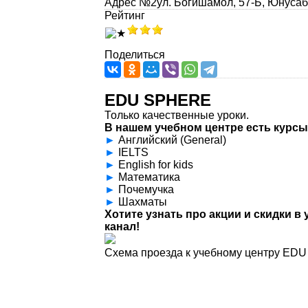
Адрес №2
ул. Богишамол, 57-Б, Юнуса
Рейтинг
Поделиться
EDU SPHERE
Только качественные уроки.
В нашем учебном центре есть курс
►
Английский (General)
►
IELTS
►
English for kids
►
Математика
►
Почемучка
►
Шахматы
Хотите узнать про акции и скидки в
канал!
Схема проезда к учебному центру E