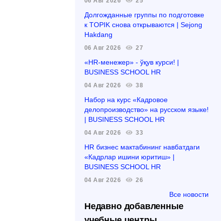
06 Авг 2026
25
Долгожданные группы по подготовке
к TOPIK снова открываются | Sejong
Hakdang
06 Авг 2026
27
«HR-менежер» - ўқув курси! |
BUSINESS SCHOOL HR
04 Авг 2026
38
Набор на курс «Кадровое
делопроизводство» на русском языке!
| BUSINESS SCHOOL HR
04 Авг 2026
33
HR бизнес мактабининг навбатдаги
«Кадрлар ишини юритиш» |
BUSINESS SCHOOL HR
04 Авг 2026
26
Все новости
Недавно добавленные
учебные центры