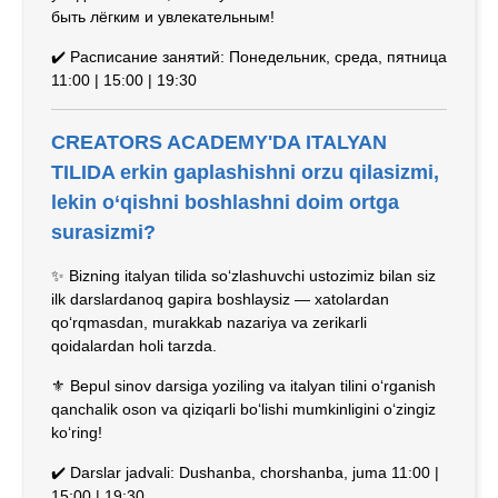
быть лёгким и увлекательным!
✔️ Расписание занятий: Понедельник, среда, пятница
11:00 | 15:00 | 19:30
CREATORS ACADEMY'DA ITALYAN
TILIDA erkin gaplashishni orzu qilasizmi,
lekin o‘qishni boshlashni doim ortga
surasizmi?
✨ Bizning italyan tilida so‘zlashuvchi ustozimiz bilan siz
ilk darslardanoq gapira boshlaysiz — xatolardan
qo‘rqmasdan, murakkab nazariya va zerikarli
qoidalardan holi tarzda.
⚜️ Bepul sinov darsiga yoziling va italyan tilini o‘rganish
qanchalik oson va qiziqarli bo‘lishi mumkinligini o‘zingiz
ko‘ring!
✔️ Darslar jadvali: Dushanba, chorshanba, juma 11:00 |
15:00 | 19:30​​​​​​​​​​​​​​​​