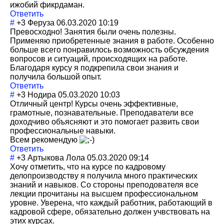
ижобий фикрдаман.
Ответить
#
+3
Феруза
06.03.2020 10:19
Превосходно! Занятия были очень полезны.
Применяю приобретенные знания в работе. Особенно
больше всего понравилось возможность обсуждения
вопросов и ситуаций, происходящих на работе.
Благодаря курсу я подкрепила свои знания и
получила большой опыт.
Ответить
#
+3
Нодира
05.03.2020 10:03
Отличный центр! Курсы очень эффективные,
грамотные, познавательные. Преподаватели все
доходчиво объясняют и это помогает развить свои
профессиональны
е навыки.
Всем рекомендую
Ответить
#
+3
Артыкова Лола
05.03.2020 09:14
Хочу отметить, что на курсе по кадровому
делопроизводств
у я получила много практических
знаний и навыков. Со стороны преподователя все
лекции прочитаны на высшем профессионально
м
уровне. Уверена, что каждый работник, работающий в
кадровой сфере, обязательно должен учвствовать на
этих курсах.