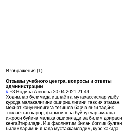
Изображения (1)
Отзывы учебного центра, вопросы и ответы
администрации
#
+3
Нодира Азизова
30.04.2021 21:49
Ходимлар булимида ишлаётга мутахассислар ушбу
курсда малакалигини оширишлигини тавсия этаман.
мехнат конунчилигига тегишла барча янги тадбик
этилаётган карор, фармоиш ва буйруклар амалда
ижроси буйича малака оширилади ва билим доираси
кенгайтирилади. Иш фаолиятим билан боглик булган
билимларимни янада мустахкамладим, курс хакида