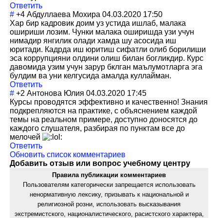
Ответить
#
+4
Абдуллаева Мохира
04.03.2020 17:50
Хар бир кадровик доим уз устида ишлаб, малака
ошириши лозим. Чунки малака оширишда узи учун
нимадир янгилик олади хамда шу асосида иш
юритади. Кадрда иш юритиш сифатли олиб борилиши
эса коррупцияни олдини олиш билан богликдир. Курс
давомида узим учун зарур бклган маълумотларга эга
булдим ва уни келгусида амалда куллайман.
Ответить
#
+2
Антонова Юлия
04.03.2020 17:45
Курсы проводятся эффективно и качественно! Знания
подкрепляются на практике, с объяснением каждой
темы на реальном примере, доступно доносятся до
каждого слушателя, разбирая по пунктам все до
мелочей
Ответить
Обновить список комментариев
Добавить отзыв или вопрос учебному центру
Правила публикации комментариев
Пользователям категорически запрещается использовать
ненормативную лексику, призывать к национальной и
религиозной розни, использовать высказывания
экстремистского, националистического, расистского характера,